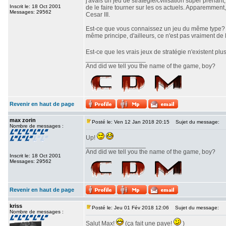
j'avais un jeu de stratégie/cvilisation super prenan
Inscrit le: 18 Oct 2001
de le faire tourner sur les os actuels. Apparemment,
Messages: 29562
Cesar III.
Est-ce que vous connaissez un jeu du même type? J'
même principe, d'ailleurs, ce n'est pas vraiment de l
Est-ce que les vrais jeux de stratégie n'existent pl
_________________
And did we tell you the name of the game, boy?
Revenir en haut de page
max zorin
Posté le: Ven 12 Jan 2018 20:15
Sujet du message:
Nombre de messages :
Up!
_________________
And did we tell you the name of the game, boy?
Inscrit le: 18 Oct 2001
Messages: 29562
Revenir en haut de page
kriss
Posté le: Jeu 01 Fév 2018 12:06
Sujet du message:
Nombre de messages :
Salut Max!
(ça fait une paye!
)