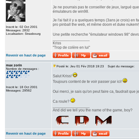
Je ne pourrais pas te conseiller de jeux, largué qu
émulateurs de win98.
Je l'ai fait il y a quelques temps (3ans je crois) e
pro pinball the web, et même doom et duke nukem!
Inscrit le: 02 Oct 2001
Messages: 2832
Localisation: Strasbourg
Une petite recherche "émulateur windows 98" devrai
_________________
Kriss
"Trop de colère en lui"
Revenir en haut de page
max zorin
Posté le: Jeu 01 Fév 2018 19:23
Sujet du message:
Nombre de messages :
Salut Kriss!
Toujours content de te voir passer par ici!
Inscrit le: 18 Oct 2001
Messages: 29562
Oui merci, je sais qu'on peut faire ca, faudrait que
Ca roule?
_________________
And did we tell you the name of the game, boy?
Revenir en haut de page