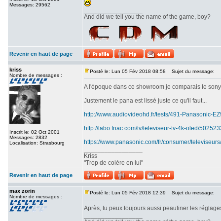
Messages: 29562
_________________
And did we tell you the name of the game, boy?
Revenir en haut de page
kriss
Posté le: Lun 05 Fév 2018 08:58
Sujet du message:
Nombre de messages :
A l'époque dans ce showroom je comparais le sony srx
Justement le pana est lissé juste ce qu'il faut...
http://www.audiovideohd.fr/tests/491-Panasonic-
http://labo.fnac.com/tv/televiseur-tv-4k-oled/5025
Inscrit le: 02 Oct 2001
Messages: 2832
https://www.panasonic.com/fr/consumer/televiseurs
Localisation: Strasbourg
_________________
Kriss
"Trop de colère en lui"
Revenir en haut de page
max zorin
Posté le: Lun 05 Fév 2018 12:39
Sujet du message:
Nombre de messages :
Après, tu peux toujours aussi peaufiner les réglages
_________________