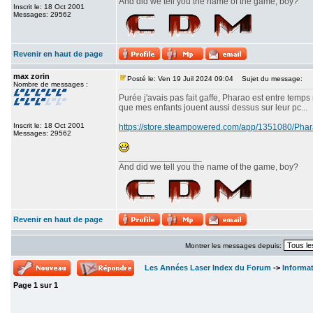
And did we tell you the name of the game, boy?
Inscrit le: 18 Oct 2001
Messages: 29562
Revenir en haut de page
max zorin
Posté le: Ven 19 Juil 2024 09:04
Sujet du message:
Nombre de messages :
Purée j'avais pas fait gaffe, Pharao est entre temps
que mes enfants jouent aussi dessus sur leur pc...
Inscrit le: 18 Oct 2001
https://store.steampowered.com/app/1351080/P
Messages: 29562
_________________
And did we tell you the name of the game, boy?
Revenir en haut de page
Montrer les messages depuis:
Les Années Laser Index du Forum
->
Informa
Page
1
sur
1