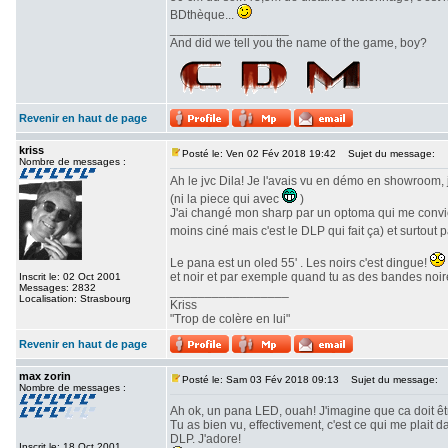
BDthèque...
_________________
And did we tell you the name of the game, boy?
Revenir en haut de page
kriss
Posté le: Ven 02 Fév 2018 19:42
Sujet du message:
Nombre de messages :
Ah le jvc Dila! Je l'avais vu en démo en showroom, 
(ni la piece qui avec
)
J'ai changé mon sharp par un optoma qui me convien
moins ciné mais c'est le DLP qui fait ça) et surtout 
Le pana est un oled 55' . Les noirs c'est dingue!
et noir et par exemple quand tu as des bandes noire
Inscrit le: 02 Oct 2001
Messages: 2832
_________________
Localisation: Strasbourg
Kriss
"Trop de colère en lui"
Revenir en haut de page
max zorin
Posté le: Sam 03 Fév 2018 09:13
Sujet du message:
Nombre de messages :
Ah ok, un pana LED, ouah! J'imagine que ca doit ê
Tu as bien vu, effectivement, c'est ce qui me plait
DLP. J'adore!
Inscrit le: 18 Oct 2001