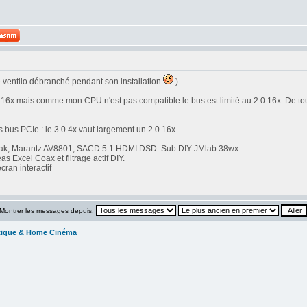
le ventilo débranché pendant son installation
)
0 16x mais comme mon CPU n'est pas compatible le bus est limité au 2.0 16x. De to
des bus PCIe : le 3.0 4x vaut largement un 2.0 16x
ak, Marantz AV8801, SACD 5.1 HDMI DSD. Sub DIY JMlab 38wx
Excel Coax et filtrage actif DIY.
ran interactif
Montrer les messages depuis:
tique & Home Cinéma