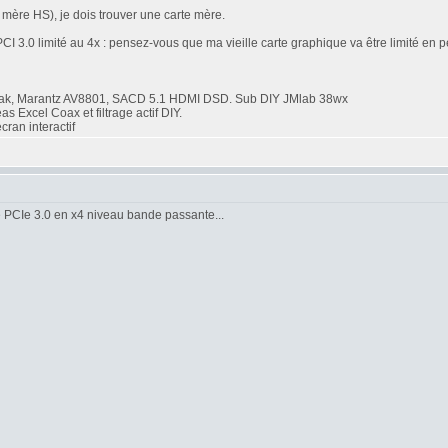
e mère HS), je dois trouver une carte mère.
PCI 3.0 limité au 4x : pensez-vous que ma vieille carte graphique va être limité en
ak, Marantz AV8801, SACD 5.1 HDMI DSD. Sub DIY JMlab 38wx
Excel Coax et filtrage actif DIY.
ran interactif
e PCIe 3.0 en x4 niveau bande passante...