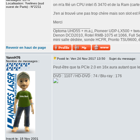
Localisation: Yvelines (sud
on m'a filé un CPU intel i5 3470 et de la Ram (cart
ouest de Paris) : N°2211
J'en ai trouvé une pas trop chère mais son slot est 
Merci
_________________
Optoma UHD55 + m.a.j, Pioneer UDP-LX500 + twe
Denon DCD2010, Rotel RMB-1075 et 1066, Full Seas 
mini salle dédiée, sonde HCFR, Pronto TSU9600, éc
Revenir en haut de page
YannH76
Posté le: Ven 24 Nov 2017 13:50
Sujet du message:
Nombre de messages :
Peut-être que ta PCIe 2.0 en 16x aura autant que l
_________________
DVD : 1107 / HD-DVD : 74 / Blu-ray : 176
Inscrit le: 18 Nov 2001