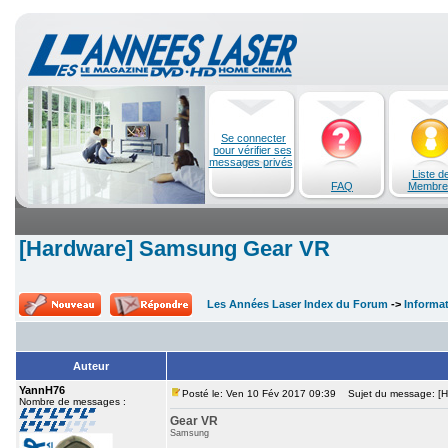
Se connecter
pour vérifier ses
messages privés
Liste d
FAQ
Membre
[Hardware] Samsung Gear VR
Les Années Laser Index du Forum
->
Informa
Auteur
YannH76
Posté le: Ven 10 Fév 2017 09:39
Sujet du message: [H
Nombre de messages :
Gear VR
Samsung