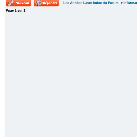
Les Années Laser Index du Forum
->
Informa
Page
1
sur
1