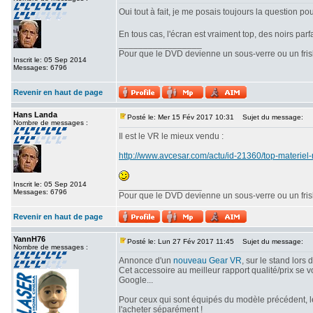
Oui tout à fait, je me posais toujours la question p
En tous cas, l'écran est vraiment top, des noirs parfai
_________________
Pour que le DVD devienne un sous-verre ou un frisbe
Inscrit le: 05 Sep 2014
Messages: 6796
Revenir en haut de page
Hans Landa
Posté le: Mer 15 Fév 2017 10:31
Sujet du message:
Nombre de messages :
Il est le VR le mieux vendu :
http://www.avcesar.com/actu/id-21360/top-materie
Inscrit le: 05 Sep 2014
_________________
Messages: 6796
Pour que le DVD devienne un sous-verre ou un frisbe
Revenir en haut de page
YannH76
Posté le: Lun 27 Fév 2017 11:45
Sujet du message:
Nombre de messages :
Annonce d'un
nouveau Gear VR
, sur le stand lors
Cet accessoire au meilleur rapport qualité/prix se v
Google...
Pour ceux qui sont équipés du modèle précédent, le 
l'acheter séparément !