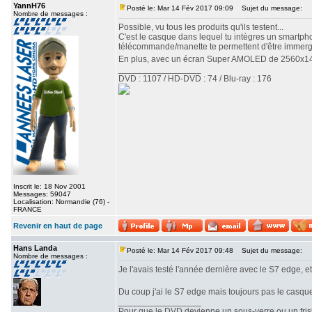
YannH76
Posté le: Mar 14 Fév 2017 09:09
Sujet du message:
Nombre de messages :
Possible, vu tous les produits qu'ils testent...
C'est le casque dans lequel tu intègres un smartpho
télécommande/manette te permettent d'être immer
En plus, avec un écran Super AMOLED de 2560x144
_________________
DVD : 1107 / HD-DVD : 74 / Blu-ray : 176
Inscrit le: 18 Nov 2001
Messages: 59047
Localisation: Normandie (76) -
FRANCE
Revenir en haut de page
Hans Landa
Posté le: Mar 14 Fév 2017 09:48
Sujet du message:
Nombre de messages :
Je l'avais testé l'année dernière avec le S7 edge, et c
Du coup j'ai le S7 edge mais toujours pas le casqu
_________________
Pour que le DVD devienne un sous-verre ou un frisbe