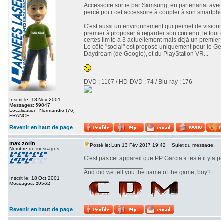
Accessoire sortie par Samsung, en partenariat avec 
percé pour cet accessoire à coupler à son smartphone,
C'est aussi un environnement qui permet de visionner 
premier à proposer à regarder son contenu, le tout e
certes limité à 3 actuellement mais déjà un premier
Le côté "social" est proposé uniquement pour le Gea
Daydream (de Google), et du PlayStation VR...
_________________
DVD : 1107 / HD-DVD : 74 / Blu-ray : 176
Inscrit le: 18 Nov 2001
Messages: 59047
Localisation: Normandie (76) -
FRANCE
Revenir en haut de page
max zorin
Posté le: Lun 13 Fév 2017 19:42
Sujet du message:
Nombre de messages :
C'est pas cet appareil que PP Garcia a testé il y a 
_________________
And did we tell you the name of the game, boy?
Inscrit le: 18 Oct 2001
Messages: 29562
Revenir en haut de page