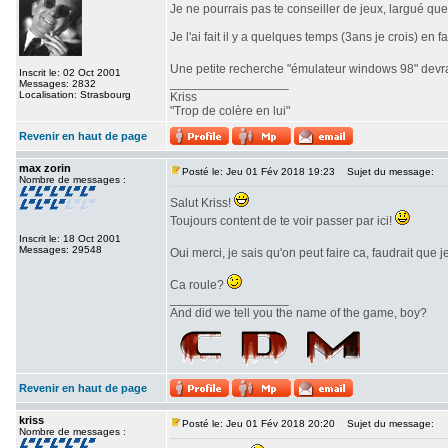
Je ne pourrais pas te conseiller de jeux, largué qu
Je l'ai fait il y a quelques temps (3ans je crois) 
Une petite recherche "émulateur windows 98" devrai
Inscrit le: 02 Oct 2001
_________________
Messages: 2832
Localisation: Strasbourg
Kriss
"Trop de colère en lui"
Revenir en haut de page
max zorin
Posté le: Jeu 01 Fév 2018 19:23
Sujet du message:
Nombre de messages :
Salut Kriss!
Toujours content de te voir passer par ici!
Inscrit le: 18 Oct 2001
Messages: 29548
Oui merci, je sais qu'on peut faire ca, faudrait que
Ca roule?
_________________
And did we tell you the name of the game, boy?
Revenir en haut de page
kriss
Posté le: Jeu 01 Fév 2018 20:20
Sujet du message:
Nombre de messages :