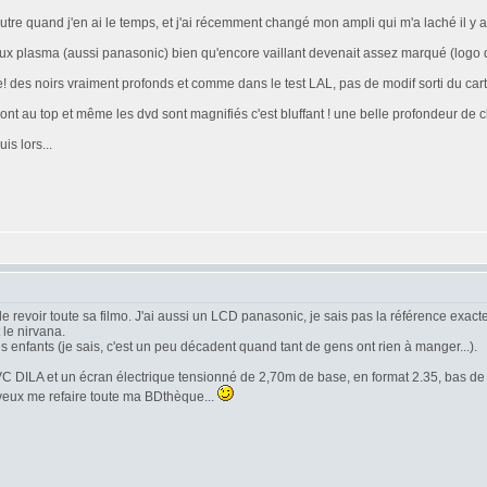
utre quand j'en ai le temps, et j'ai récemment changé mon ampli qui m'a laché il y 
eux plasma (aussi panasonic) bien qu'encore vaillant devenait assez marqué (logo de
 des noirs vraiment profonds et comme dans le test LAL, pas de modif sorti du cart
nt au top et même les dvd sont magnifiés c'est bluffant ! une belle profondeur de ch
is lors...
 de revoir toute sa filmo. J'ai aussi un LCD panasonic, je sais pas la référence exact
le nirvana.
es enfants (je sais, c'est un peu décadent quand tant de gens ont rien à manger...).
JVC DILA et un écran électrique tensionné de 2,70m de base, en format 2.35, bas de
e veux me refaire toute ma BDthèque...