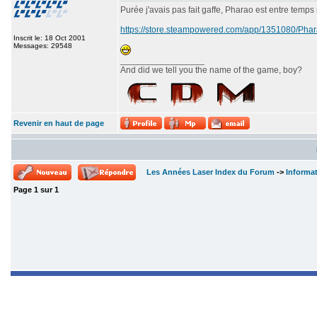
Purée j'avais pas fait gaffe, Pharao est entre temps
https://store.steampowered.com/app/1351080/P
Inscrit le: 18 Oct 2001
Messages: 29548
_________________
And did we tell you the name of the game, boy?
Revenir en haut de page
Les Années Laser Index du Forum
->
Informa
Page
1
sur
1