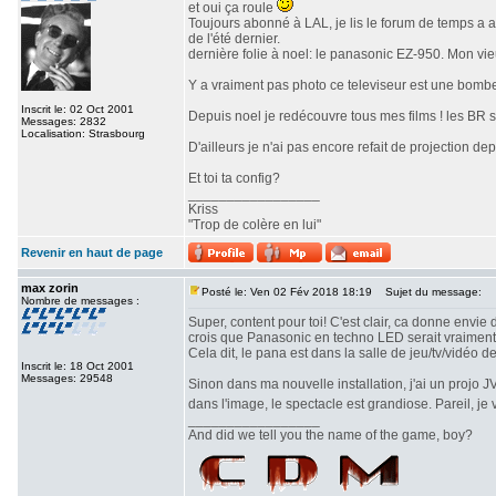
et oui ça roule
Toujours abonné à LAL, je lis le forum de temps a a
de l'été dernier.
dernière folie à noel: le panasonic EZ-950. Mon vi
Y a vraiment pas photo ce televiseur est une bombe!
Inscrit le: 02 Oct 2001
Depuis noel je redécouvre tous mes films ! les BR so
Messages: 2832
Localisation: Strasbourg
D'ailleurs je n'ai pas encore refait de projection depu
Et toi ta config?
_________________
Kriss
"Trop de colère en lui"
Revenir en haut de page
max zorin
Posté le: Ven 02 Fév 2018 18:19
Sujet du message:
Nombre de messages :
Super, content pour toi! C'est clair, ca donne envie
crois que Panasonic en techno LED serait vraiment 
Cela dit, le pana est dans la salle de jeu/tv/vidéo d
Inscrit le: 18 Oct 2001
Messages: 29548
Sinon dans ma nouvelle installation, j'ai un projo 
dans l'image, le spectacle est grandiose. Pareil, j
_________________
And did we tell you the name of the game, boy?