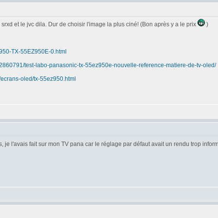
d et le jvc dila. Dur de choisir l'image la plus ciné! (Bon après y a le prix
)
EZ950-TX-55EZ950E-0.html
232860791/test-labo-panasonic-tx-55ez950e-nouvelle-reference-matiere-de-tv-oled/
/ecrans-oled/tx-55ez950.html
, je l'avais fait sur mon TV pana car le réglage par défaut avait un rendu trop infor