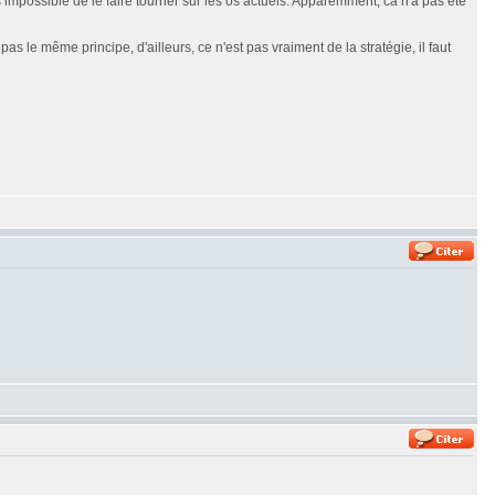
is impossible de le faire tourner sur les os actuels. Apparemment, ca n'a pas été
le même principe, d'ailleurs, ce n'est pas vraiment de la stratégie, il faut