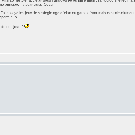
t, "Pharao" de Sierra, c'était sous Windows 98 ou Millennium, j'ai toujours le jeu ma
principe, il y avait aussi Cesar III.
i essayé les jeux de stratégie age of clan ou game of war mais c'est absolument pas 
mporte quoi.
us de nos jours?