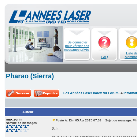
Se connecter
pour vérifier ses
messages privés
Liste d
FAQ
Membre
Pharao (Sierra)
Les Années Laser Index du Forum
->
Informa
Auteur
max zorin
Posté le: Dim 05 Avr 2015 07:09
Sujet du message: Phar
Nombre de messages :
Salut,