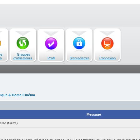
es
Groupes
s
d'utilisateurs
Profil
S'enregistrer
Connexion
tique & Home Cinéma
Message
ao (Sierra)