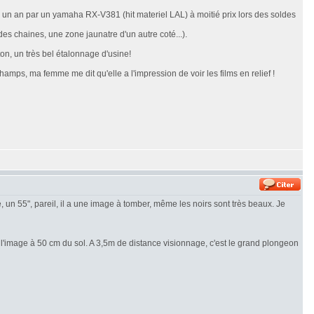
a un an par un yamaha RX-V381 (hit materiel LAL) à moitié prix lors des soldes
s chaines, une zone jaunatre d'un autre coté...).
on, un très bel étalonnage d'usine!
amps, ma femme me dit qu'elle a l'impression de voir les films en relief !
e, un 55", pareil, il a une image à tomber, même les noirs sont très beaux. Je
 l'image à 50 cm du sol. A 3,5m de distance visionnage, c'est le grand plongeon