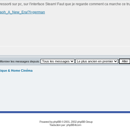
 ressorti sur pc, sur l'interface Steam! Faut que je regarde comment ca marche ce tru
haraoh_A_New_Era/?l=german
Montrer les messages depuis:
tique & Home Cinéma
Powered by
phpBB
© 2001, 2002 phpBB Group
Traduction par :
phpBB-fr.com
Réalisation Les Années Laser