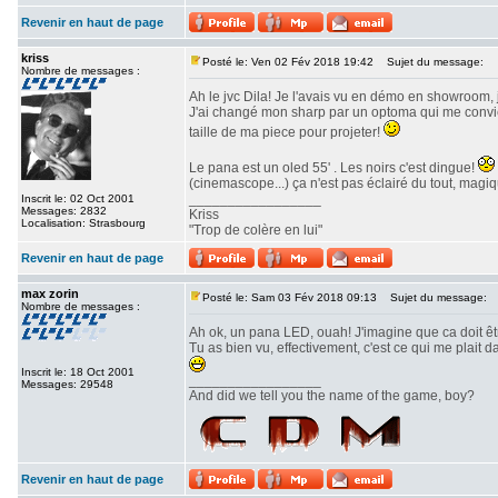
Revenir en haut de page
kriss
Posté le: Ven 02 Fév 2018 19:42
Sujet du message:
Nombre de messages :
Ah le jvc Dila! Je l'avais vu en démo en showroom, 
J'ai changé mon sharp par un optoma qui me convient
taille de ma piece pour projeter!
Le pana est un oled 55' . Les noirs c'est dingue!
(cinemascope...) ça n'est pas éclairé du tout, magiq
_________________
Inscrit le: 02 Oct 2001
Messages: 2832
Kriss
Localisation: Strasbourg
"Trop de colère en lui"
Revenir en haut de page
max zorin
Posté le: Sam 03 Fév 2018 09:13
Sujet du message:
Nombre de messages :
Ah ok, un pana LED, ouah! J'imagine que ca doit ê
Tu as bien vu, effectivement, c'est ce qui me plait
Inscrit le: 18 Oct 2001
_________________
Messages: 29548
And did we tell you the name of the game, boy?
Revenir en haut de page