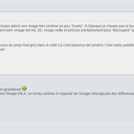
j'avais adoré son image très cinéma un peu "lissée". A l'époque je n'avais pas le bu
 bien: image full hd, 3D, image nette et précise (certainement plus "découpée" que l
ceux du projo font gris clairs à coté! Là c'est absence de lumière ! Une belle palet
ue!
tre grandiose!
 dans l'image DILA, ce rendu cinéma à l'opposé de l'image chirurgicale des diffuseur