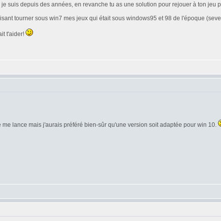
e je suis depuis des années, en revanche tu as une solution pour rejouer à ton jeu
en faisant tourner sous win7 mes jeux qui était sous windows95 et 98 de l'époque (s
t t'aider!
 je me lance mais j'aurais préféré bien-sûr qu'une version soit adaptée pour win 10.