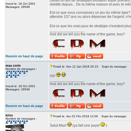
j'avais un jeu de stratégie/cvilisation super prenan
Inscrit le: 18 Oct 2001
réédité depuis... De la même maison et avec le même 
Messages: 29548
Est-ce que vous connaissez un jeu du même type? J'a
attendre 107 ans ou alors dépenser de l'argent, n'i
Est-ce que les vrais jeux de stratégie n'existent pl
_________________
And did we tell you the name of the game, boy?
Revenir en haut de page
max zorin
Posté le: Ven 12 Jan 2018 20:15
Sujet du message:
Nombre de messages :
Up!
_________________
And did we tell you the name of the game, boy?
Inscrit le: 18 Oct 2001
Messages: 29548
Revenir en haut de page
kriss
Posté le: Jeu 01 Fév 2018 12:06
Sujet du message:
Nombre de messages :
Salut Max!
(ça fait une paye!
)