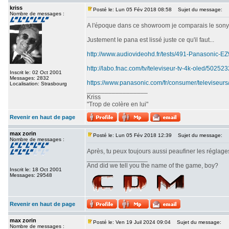
kriss
Posté le: Lun 05 Fév 2018 08:58
Sujet du message:
Nombre de messages :
A l'époque dans ce showroom je comparais le sony srx
Justement le pana est lissé juste ce qu'il faut...
http://www.audiovideohd.fr/tests/491-Panasonic-
http://labo.fnac.com/tv/televiseur-tv-4k-oled/5025
Inscrit le: 02 Oct 2001
Messages: 2832
https://www.panasonic.com/fr/consumer/televiseurs
Localisation: Strasbourg
_________________
Kriss
"Trop de colère en lui"
Revenir en haut de page
max zorin
Posté le: Lun 05 Fév 2018 12:39
Sujet du message:
Nombre de messages :
Après, tu peux toujours aussi peaufiner les réglages
_________________
And did we tell you the name of the game, boy?
Inscrit le: 18 Oct 2001
Messages: 29548
Revenir en haut de page
max zorin
Posté le: Ven 19 Juil 2024 09:04
Sujet du message:
Nombre de messages :