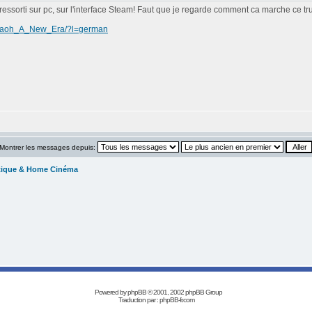
 ressorti sur pc, sur l'interface Steam! Faut que je regarde comment ca marche ce tru
haraoh_A_New_Era/?l=german
Montrer les messages depuis:
tique & Home Cinéma
Powered by
phpBB
© 2001, 2002 phpBB Group
Traduction par :
phpBB-fr.com
Réalisation Les Années Laser