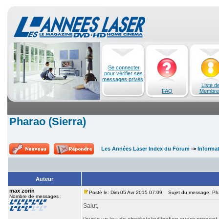
Se connecter
pour vérifier ses
messages privés
Liste d
FAQ
Membre
Pharao (Sierra)
Les Années Laser Index du Forum
->
Informa
Auteur
max zorin
Posté le: Dim 05 Avr 2015 07:09
Sujet du message: Phar
Nombre de messages :
Salut,