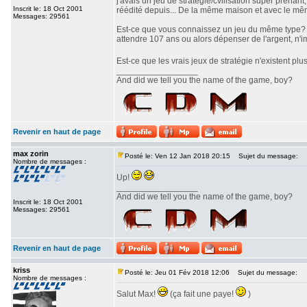
j'avais un jeu de stratégie/cvilisation super prenan
Inscrit le: 18 Oct 2001
réédité depuis... De la même maison et avec le même 
Messages: 29561
Est-ce que vous connaissez un jeu du même type? J'a
attendre 107 ans ou alors dépenser de l'argent, n'i
Est-ce que les vrais jeux de stratégie n'existent pl
_________________
And did we tell you the name of the game, boy?
Revenir en haut de page
max zorin
Posté le: Ven 12 Jan 2018 20:15
Sujet du message:
Nombre de messages :
Up!
_________________
And did we tell you the name of the game, boy?
Inscrit le: 18 Oct 2001
Messages: 29561
Revenir en haut de page
kriss
Posté le: Jeu 01 Fév 2018 12:06
Sujet du message:
Nombre de messages :
Salut Max!
(ça fait une paye!
)