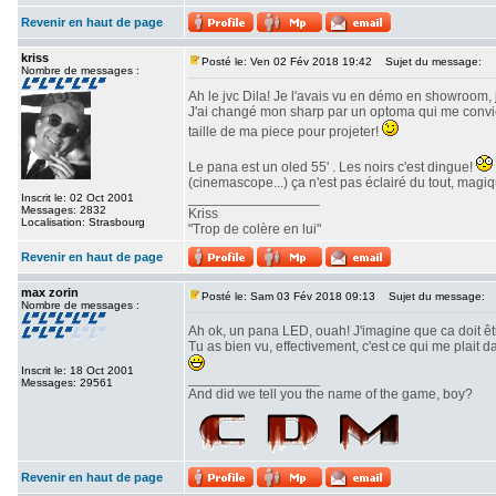
Revenir en haut de page
kriss
Posté le: Ven 02 Fév 2018 19:42
Sujet du message:
Nombre de messages :
Ah le jvc Dila! Je l'avais vu en démo en showroom, 
J'ai changé mon sharp par un optoma qui me convient
taille de ma piece pour projeter!
Le pana est un oled 55' . Les noirs c'est dingue!
(cinemascope...) ça n'est pas éclairé du tout, magiq
_________________
Inscrit le: 02 Oct 2001
Messages: 2832
Kriss
Localisation: Strasbourg
"Trop de colère en lui"
Revenir en haut de page
max zorin
Posté le: Sam 03 Fév 2018 09:13
Sujet du message:
Nombre de messages :
Ah ok, un pana LED, ouah! J'imagine que ca doit ê
Tu as bien vu, effectivement, c'est ce qui me plait
Inscrit le: 18 Oct 2001
_________________
Messages: 29561
And did we tell you the name of the game, boy?
Revenir en haut de page