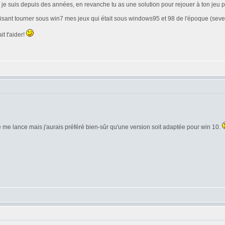
e je suis depuis des années, en revanche tu as une solution pour rejouer à ton jeu
en faisant tourner sous win7 mes jeux qui était sous windows95 et 98 de l'époque (s
t t'aider!
 je me lance mais j'aurais préféré bien-sûr qu'une version soit adaptée pour win 10.