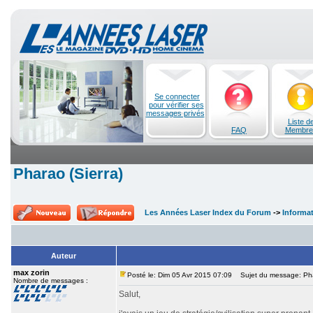
Se connecter
pour vérifier ses
messages privés
Liste d
FAQ
Membre
Pharao (Sierra)
Les Années Laser Index du Forum
->
Informa
Auteur
max zorin
Posté le: Dim 05 Avr 2015 07:09
Sujet du message: Phar
Nombre de messages :
Salut,