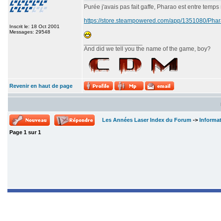
Purée j'avais pas fait gaffe, Pharao est entre temps
https://store.steampowered.com/app/1351080/P
Inscrit le: 18 Oct 2001
Messages: 29548
_________________
And did we tell you the name of the game, boy?
Revenir en haut de page
Les Années Laser Index du Forum
->
Informa
Page
1
sur
1