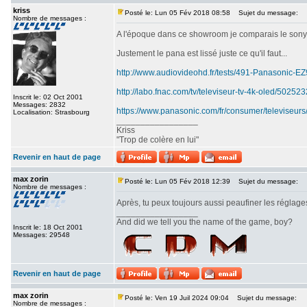
kriss
Posté le: Lun 05 Fév 2018 08:58
Sujet du message:
Nombre de messages :
A l'époque dans ce showroom je comparais le sony srx
Justement le pana est lissé juste ce qu'il faut...
http://www.audiovideohd.fr/tests/491-Panasonic-
http://labo.fnac.com/tv/televiseur-tv-4k-oled/5025
Inscrit le: 02 Oct 2001
Messages: 2832
https://www.panasonic.com/fr/consumer/televiseurs
Localisation: Strasbourg
_________________
Kriss
"Trop de colère en lui"
Revenir en haut de page
max zorin
Posté le: Lun 05 Fév 2018 12:39
Sujet du message:
Nombre de messages :
Après, tu peux toujours aussi peaufiner les réglages
_________________
And did we tell you the name of the game, boy?
Inscrit le: 18 Oct 2001
Messages: 29548
Revenir en haut de page
max zorin
Posté le: Ven 19 Juil 2024 09:04
Sujet du message:
Nombre de messages :