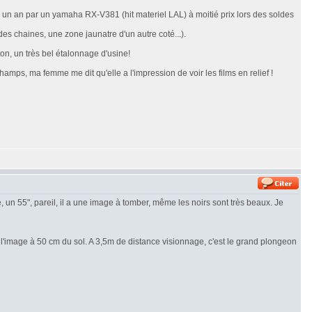
a un an par un yamaha RX-V381 (hit materiel LAL) à moitié prix lors des soldes
s chaines, une zone jaunatre d'un autre coté...).
on, un très bel étalonnage d'usine!
amps, ma femme me dit qu'elle a l'impression de voir les films en relief !
e, un 55", pareil, il a une image à tomber, même les noirs sont très beaux. Je
 l'image à 50 cm du sol. A 3,5m de distance visionnage, c'est le grand plongeon