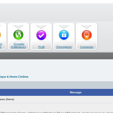
es
Groupes
s
d'utilisateurs
Profil
S'enregistrer
Connexion
tique & Home Cinéma
Message
ao (Sierra)