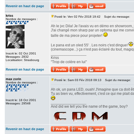
Revenir en haut de page
kriss
Posté le: Ven 02 Fév 2018 19:42
Sujet du message:
Nombre de messages :
Ah le jvc Dila! Je l'avais vu en démo en showroom, 
J'ai changé mon sharp par un optoma qui me convient
taille de ma piece pour projeter!
Le pana est un oled 55' . Les noirs c'est dingue!
(cinemascope...) ça n'est pas éclairé du tout, magiq
_________________
Inscrit le: 02 Oct 2001
Messages: 2832
Kriss
Localisation: Strasbourg
"Trop de colère en lui"
Revenir en haut de page
max zorin
Posté le: Sam 03 Fév 2018 09:13
Sujet du message:
Nombre de messages :
Ah ok, un pana LED, ouah! J'imagine que ca doit ê
Tu as bien vu, effectivement, c'est ce qui me plait
Inscrit le: 18 Oct 2001
_________________
Messages: 29548
And did we tell you the name of the game, boy?
Revenir en haut de page