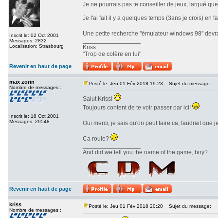
Je ne pourrais pas te conseiller de jeux, largué qu
Je l'ai fait il y a quelques temps (3ans je crois) 
Une petite recherche "émulateur windows 98" devrai
Inscrit le: 02 Oct 2001
_________________
Messages: 2832
Localisation: Strasbourg
Kriss
"Trop de colère en lui"
Revenir en haut de page
max zorin
Posté le: Jeu 01 Fév 2018 19:23
Sujet du message:
Nombre de messages :
Salut Kriss!
Toujours content de te voir passer par ici!
Inscrit le: 18 Oct 2001
Messages: 29548
Oui merci, je sais qu'on peut faire ca, faudrait que
Ca roule?
_________________
And did we tell you the name of the game, boy?
Revenir en haut de page
kriss
Posté le: Jeu 01 Fév 2018 20:20
Sujet du message:
Nombre de messages :