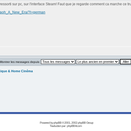
 ressorti sur pc, sur l'interface Steam! Faut que je regarde comment ca marche ce tru
haraoh_A_New_Era/?l=german
Montrer les messages depuis:
tique & Home Cinéma
Powered by
phpBB
© 2001, 2002 phpBB Group
Traduction par :
phpBB-fr.com
Réalisation Les Années Laser