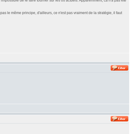
is impossible de le faire tourner sur les os actuels. Apparemment, ca n'a pas été
le même principe, d'ailleurs, ce n'est pas vraiment de la stratégie, il faut