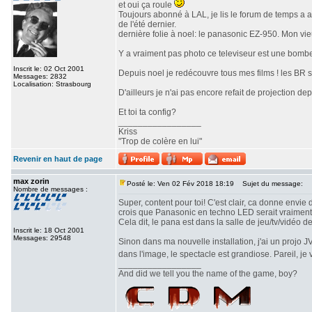
et oui ça roule
Toujours abonné à LAL, je lis le forum de temps a a
de l'été dernier.
dernière folie à noel: le panasonic EZ-950. Mon vi
Y a vraiment pas photo ce televiseur est une bombe!
Inscrit le: 02 Oct 2001
Depuis noel je redécouvre tous mes films ! les BR so
Messages: 2832
Localisation: Strasbourg
D'ailleurs je n'ai pas encore refait de projection depu
Et toi ta config?
_________________
Kriss
"Trop de colère en lui"
Revenir en haut de page
max zorin
Posté le: Ven 02 Fév 2018 18:19
Sujet du message:
Nombre de messages :
Super, content pour toi! C'est clair, ca donne envie
crois que Panasonic en techno LED serait vraiment 
Cela dit, le pana est dans la salle de jeu/tv/vidéo d
Inscrit le: 18 Oct 2001
Messages: 29548
Sinon dans ma nouvelle installation, j'ai un projo 
dans l'image, le spectacle est grandiose. Pareil, j
_________________
And did we tell you the name of the game, boy?