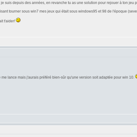
e je suis depuis des années, en revanche tu as une solution pour rejouer à ton jeu
en faisant tourner sous win7 mes jeux qui était sous windows95 et 98 de l'époque (s
t t'aider!
 je me lance mais j'aurais préféré bien-sûr qu'une version soit adaptée pour win 10.