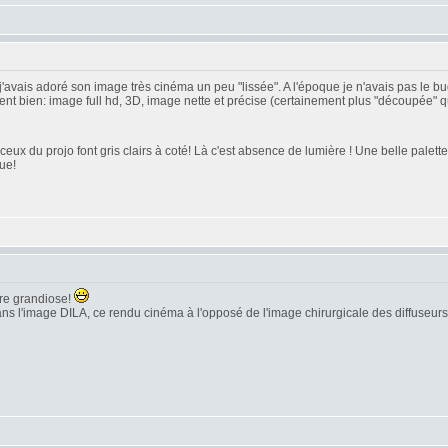
j'avais adoré son image très cinéma un peu "lissée". A l'époque je n'avais pas le bu
 bien: image full hd, 3D, image nette et précise (certainement plus "découpée" que l
ceux du projo font gris clairs à coté! Là c'est absence de lumière ! Une belle palet
ue!
tre grandiose!
 dans l'image DILA, ce rendu cinéma à l'opposé de l'image chirurgicale des diffuseur