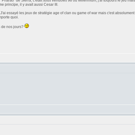
t, "Pharao" de Sierra, c'était sous Windows 98 ou Millennium, j'ai toujours le jeu ma
principe, il y avait aussi Cesar III.
i essayé les jeux de stratégie age of clan ou game of war mais c'est absolument pas 
mporte quoi.
us de nos jours?