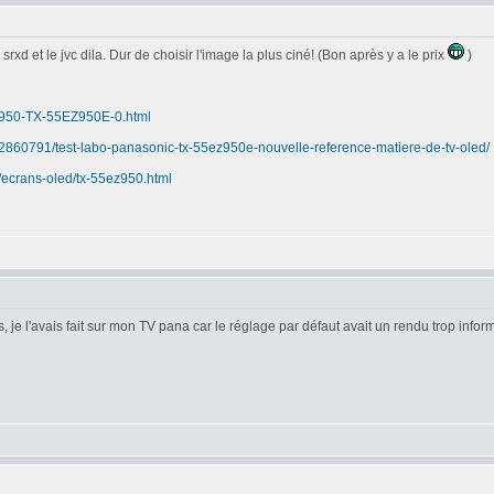
d et le jvc dila. Dur de choisir l'image la plus ciné! (Bon après y a le prix
)
EZ950-TX-55EZ950E-0.html
232860791/test-labo-panasonic-tx-55ez950e-nouvelle-reference-matiere-de-tv-oled/
/ecrans-oled/tx-55ez950.html
, je l'avais fait sur mon TV pana car le réglage par défaut avait un rendu trop infor