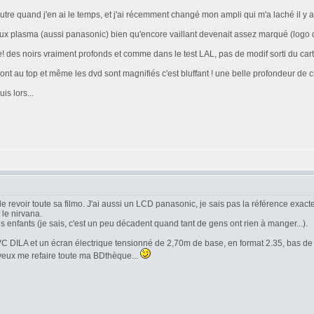
utre quand j'en ai le temps, et j'ai récemment changé mon ampli qui m'a laché il y 
eux plasma (aussi panasonic) bien qu'encore vaillant devenait assez marqué (logo de
 des noirs vraiment profonds et comme dans le test LAL, pas de modif sorti du cart
nt au top et même les dvd sont magnifiés c'est bluffant ! une belle profondeur de ch
is lors...
 de revoir toute sa filmo. J'ai aussi un LCD panasonic, je sais pas la référence exact
le nirvana.
es enfants (je sais, c'est un peu décadent quand tant de gens ont rien à manger...).
JVC DILA et un écran électrique tensionné de 2,70m de base, en format 2.35, bas de
e veux me refaire toute ma BDthèque...