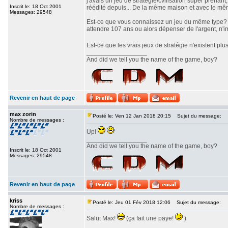
j'avais un jeu de stratégie/cvilisation super prenan
Inscrit le: 18 Oct 2001
réédité depuis... De la même maison et avec le même 
Messages: 29548
Est-ce que vous connaissez un jeu du même type? J'a
attendre 107 ans ou alors dépenser de l'argent, n'i
Est-ce que les vrais jeux de stratégie n'existent pl
_________________
And did we tell you the name of the game, boy?
Revenir en haut de page
max zorin
Posté le: Ven 12 Jan 2018 20:15
Sujet du message:
Nombre de messages :
Up!
_________________
And did we tell you the name of the game, boy?
Inscrit le: 18 Oct 2001
Messages: 29548
Revenir en haut de page
kriss
Posté le: Jeu 01 Fév 2018 12:06
Sujet du message:
Nombre de messages :
Salut Max!
(ça fait une paye!
)