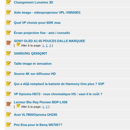
Changement Lunettes 3D
Aide image - videoprojecteur VPL-VW500ES
Quel VP choisir pour 600€ max
Écran projection fixe - avis / conseils
SONY OLED A1 65 POUCES DALLE MARQUEE
[
Aller à la page:
1
,
2
,
3
]
SAMSUNG QE65Q80T
Taille image et sensation
Source 4K sur diffuseur HD
Qui a déjà remplacé la batterie de Harmony One plus ? SVP
VP Optoma HD72 - roue chromatique HS : vaut-il le coût ?
Lecteur Blu-Ray Pioneer BDP-LX58
[
Aller à la page:
1
,
2
]
Acer VL7860/Optoma UHZ65
Prix Eisa pour le Benq W5700??