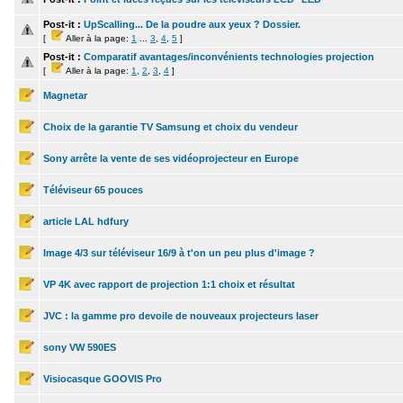
Post-it :
UpScalling... De la poudre aux yeux ? Dossier.
[
Aller à la page:
1
...
3
,
4
,
5
]
Post-it :
Comparatif avantages/inconvénients technologies projection
[
Aller à la page:
1
,
2
,
3
,
4
]
Magnetar
Choix de la garantie TV Samsung et choix du vendeur
Sony arrête la vente de ses vidéoprojecteur en Europe
Téléviseur 65 pouces
article LAL hdfury
Image 4/3 sur téléviseur 16/9 à t'on un peu plus d'image ?
VP 4K avec rapport de projection 1:1 choix et résultat
JVC : la gamme pro devoile de nouveaux projecteurs laser
sony VW 590ES
Visiocasque GOOVIS Pro