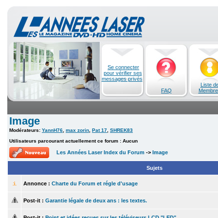
Se connecter
pour vérifier ses
messages privés
Liste d
FAQ
Membre
Image
Modérateurs:
YannH76
,
max zorin
,
Pat 17
,
SHREK83
Utilisateurs parcourant actuellement ce forum : Aucun
Les Années Laser Index du Forum
->
Image
Sujets
Annonce :
Charte du Forum et régle d'usage
Post-it :
Garantie légale de deux ans : les textes.
Post-it :
Point et idées reçues sur les téléviseurs LCD "LED"