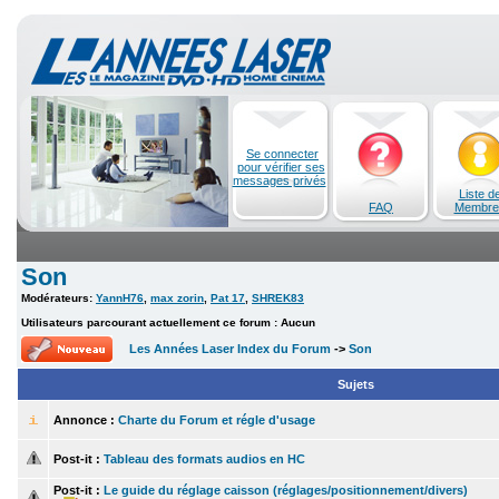
Se connecter
pour vérifier ses
messages privés
Liste d
FAQ
Membre
Son
Modérateurs:
YannH76
,
max zorin
,
Pat 17
,
SHREK83
Utilisateurs parcourant actuellement ce forum : Aucun
Les Années Laser Index du Forum
->
Son
Sujets
Annonce :
Charte du Forum et régle d'usage
Post-it :
Tableau des formats audios en HC
Post-it :
Le guide du réglage caisson (réglages/positionnement/divers)