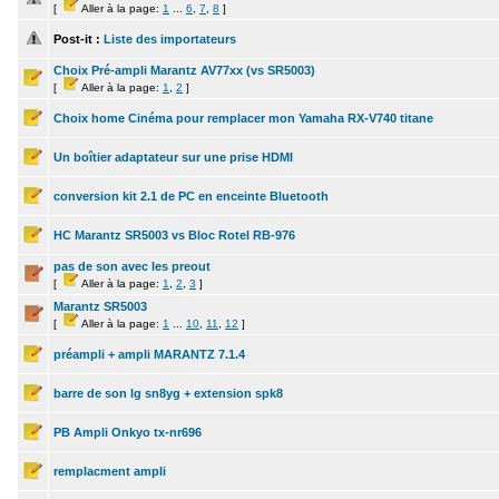
[
Aller à la page:
1
...
6
,
7
,
8
]
Post-it :
Liste des importateurs
Choix Pré-ampli Marantz AV77xx (vs SR5003)
[
Aller à la page:
1
,
2
]
Choix home Cinéma pour remplacer mon Yamaha RX-V740 titane
Un boîtier adaptateur sur une prise HDMI
conversion kit 2.1 de PC en enceinte Bluetooth
HC Marantz SR5003 vs Bloc Rotel RB-976
pas de son avec les preout
[
Aller à la page:
1
,
2
,
3
]
Marantz SR5003
[
Aller à la page:
1
...
10
,
11
,
12
]
préampli + ampli MARANTZ 7.1.4
barre de son lg sn8yg + extension spk8
PB Ampli Onkyo tx-nr696
remplacment ampli