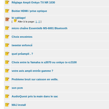
Réglage Ampli Onkyo TX NR 1030
Boitier HDMI / prise optique
bi cablage!
[
Aller à la page:
1
,
2
]
micro chaîne Essentielb MS-6001 Bluetooth
Choix enceintes
tweeter enfoncé
quel préampli . ?
Choix entre la Yamaha rx a3070 ou onkyo tx-rz3100
votre avis ampli entrée gamme ?
Probleme bruit sur caisson en veille.
son pcm
AudioQuest pris la main dans le sac
MAJ install