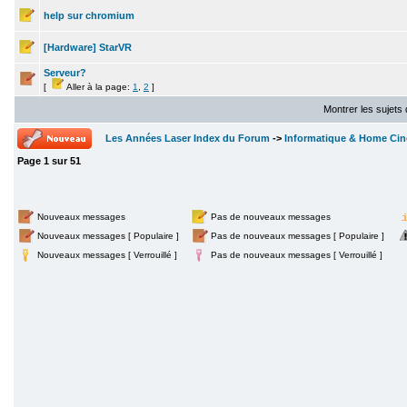
help sur chromium
[Hardware] StarVR
Serveur?
[
Aller à la page:
1
,
2
]
Montrer les sujets
Les Années Laser Index du Forum
->
Informatique & Home Ci
Page
1
sur
51
Nouveaux messages
Pas de nouveaux messages
Nouveaux messages [ Populaire ]
Pas de nouveaux messages [ Populaire ]
Nouveaux messages [ Verrouillé ]
Pas de nouveaux messages [ Verrouillé ]