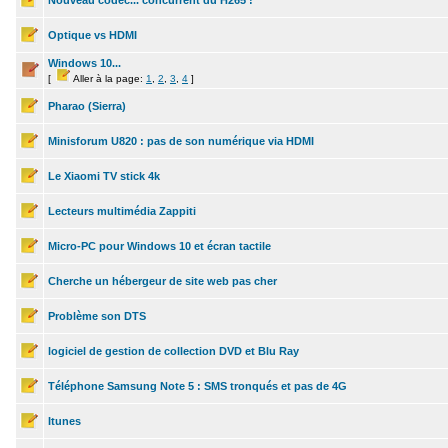
Nouveau codec... concurrent du H265 !
Optique vs HDMI
Windows 10...
[
Aller à la page:
1
,
2
,
3
,
4
]
Pharao (Sierra)
Minisforum U820 : pas de son numérique via HDMI
Le Xiaomi TV stick 4k
Lecteurs multimédia Zappiti
Micro-PC pour Windows 10 et écran tactile
Cherche un hébergeur de site web pas cher
Problème son DTS
logiciel de gestion de collection DVD et Blu Ray
Téléphone Samsung Note 5 : SMS tronqués et pas de 4G
Itunes