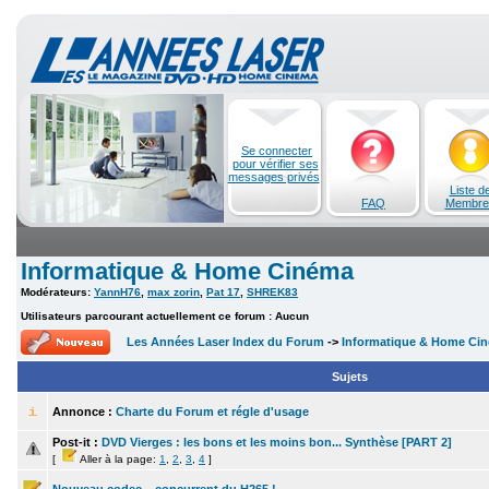
Se connecter
pour vérifier ses
messages privés
Liste d
FAQ
Membre
Informatique & Home Cinéma
Modérateurs:
YannH76
,
max zorin
,
Pat 17
,
SHREK83
Utilisateurs parcourant actuellement ce forum : Aucun
Les Années Laser Index du Forum
->
Informatique & Home Ci
Sujets
Annonce :
Charte du Forum et régle d'usage
Post-it :
DVD Vierges : les bons et les moins bon... Synthèse [PART 2]
[
Aller à la page:
1
,
2
,
3
,
4
]