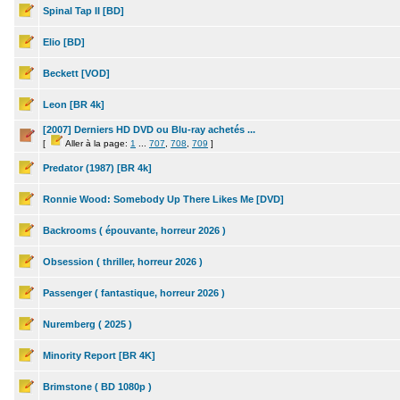
Spinal Tap II [BD]
Elio [BD]
Beckett [VOD]
Leon [BR 4k]
[2007] Derniers HD DVD ou Blu-ray achetés ...
[
Aller à la page:
1
...
707
,
708
,
709
]
Predator (1987) [BR 4k]
Ronnie Wood: Somebody Up There Likes Me [DVD]
Backrooms ( épouvante, horreur 2026 )
Obsession ( thriller, horreur 2026 )
Passenger ( fantastique, horreur 2026 )
Nuremberg ( 2025 )
Minority Report [BR 4K]
Brimstone ( BD 1080p )