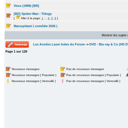
Virus (1999) [BR]
[BD] Spider-Man : Trilogy
[
Aller à la page:
1
...
4
,
5
,
6
]
Marsupilami ( comédie 2026 )
Montrer les sujets
Les Années Laser Index du Forum
->
DVD - Blu-ray & Co (HD DV
Page
1
sur
129
Nouveaux messages
Pas de nouveaux messages
Nouveaux messages [ Populaire ]
Pas de nouveaux messages [ Populaire ]
Nouveaux messages [ Verrouillé ]
Pas de nouveaux messages [ Verrouillé ]