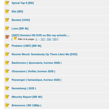
Spinal Tap II [BD]
Elio [BD]
Beckett [VOD]
Leon [BR 4k]
[2007] Derniers HD DVD ou Blu-ray achetés ...
[
Aller à la page:
1
...
707
,
708
,
709
]
Predator (1987) [BR 4k]
Ronnie Wood: Somebody Up There Likes Me [DVD]
Backrooms ( épouvante, horreur 2026 )
Obsession ( thriller, horreur 2026 )
Passenger ( fantastique, horreur 2026 )
Nuremberg ( 2025 )
Minority Report [BR 4K]
Brimstone ( BD 1080p )