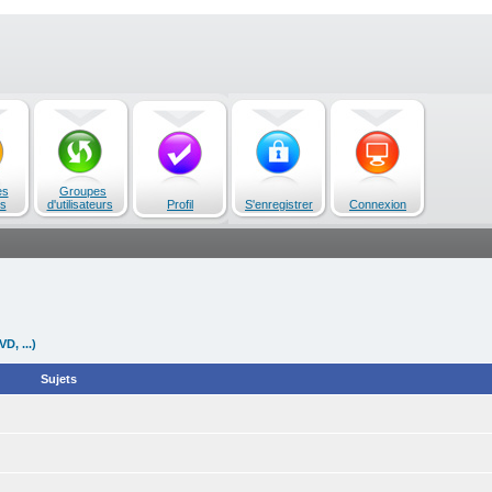
es
Groupes
s
d'utilisateurs
Profil
S'enregistrer
Connexion
D, ...)
Sujets