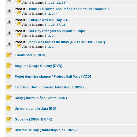
[
Aller à la page:
1
...
11
,
12
,
13
]
Post-it :
1080i : La Honte Assumée Des Editeurs Français ?
[
Aller à la page:
1
,
2
,
3
,
4
]
Post-it :
Critique des Blu-Ray 3D.
[
Aller à la page:
1
...
16
,
17
,
18
]
Post-it :
Blu-Ray Français en import Europe
[
Aller à la page:
1
,
2
,
3
]
Post-it :
Index des topics de films [DVD / HD DVD / BRD]
[
Aller à la page:
1
,
2
,
3
]
Frankenstein [VOD]
August: Osage County [DVD]
Projet dernière chance / Project Hail Mary [VOD]
Evil Dead Burn ( horreur, fantastique 2026 )
Dolly ( horreur, épouvante 2026 )
Un ours dans le Jura [BD]
Godzilla (1998) [BR 4K)
Disclosure Day ( fantastique, SF 2026 )