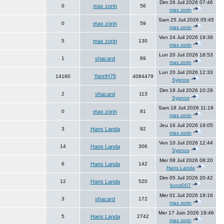
Dim 26 Juil 2026 07:46
0
max zorin
56
max zorin
Sam 25 Juil 2026 05:45
0
max zorin
59
max zorin
Ven 24 Juil 2026 19:39
5
max zorin
130
max zorin
Lun 20 Juil 2026 18:53
1
shacard
89
max zorin
Lun 20 Juil 2026 12:33
YannH76
14160
4084479
Sypnos
Dim 19 Juil 2026 10:28
2
shacard
113
Sypnos
Sam 18 Juil 2026 11:19
0
max zorin
81
max zorin
Jeu 16 Juil 2026 19:05
3
Hans Landa
92
max zorin
Ven 10 Juil 2026 12:44
14
Hans Landa
306
Sypnos
Mer 08 Juil 2026 08:20
6
Hans Landa
142
Hans Landa
Dim 05 Juil 2026 20:42
12
Hans Landa
520
bond007
Mer 01 Juil 2026 19:16
3
shacard
172
max zorin
Mer 17 Juin 2026 19:46
5
Hans Landa
2742
max zorin