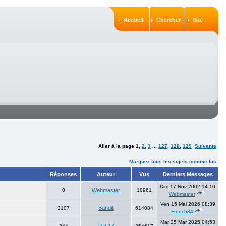
Accueil
Chercher
Site
Aller à la page
1
,
2
,
3
...
127
,
128
,
129
Suivante
Marquez tous les sujets comme lus
Réponses
Auteur
Vus
Derniers Messages
Dim 17 Nov 2002 14:10
0
Webmaster
18961
Webmaster
Ven 15 Mai 2026 08:39
Bandit
2107
614084
French84
Mar 25 Mar 2025 04:53