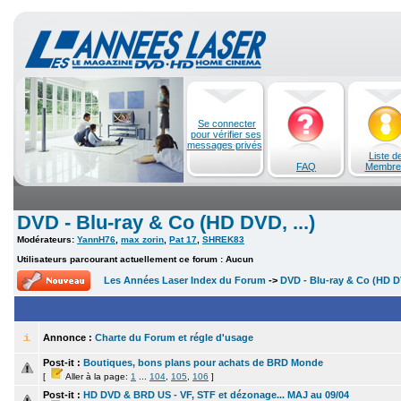
Se connecter
pour vérifier ses
messages privés
Liste d
FAQ
Membre
DVD - Blu-ray & Co (HD DVD, ...)
Modérateurs:
YannH76
,
max zorin
,
Pat 17
,
SHREK83
Utilisateurs parcourant actuellement ce forum : Aucun
Les Années Laser Index du Forum
->
DVD - Blu-ray & Co (HD DV
Annonce :
Charte du Forum et régle d'usage
Post-it :
Boutiques, bons plans pour achats de BRD Monde
[
Aller à la page:
1
...
104
,
105
,
106
]
Post-it :
HD DVD & BRD US - VF, STF et dézonage... MAJ au 09/04