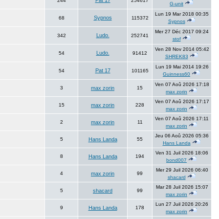
Pat 17
244
254617
G-unit
Lun 19 Mar 2018 00:35
Sypnos
68
115372
Sypnos
Mer 27 Déc 2017 09:24
Ludo.
342
252741
stof
Ven 28 Nov 2014 05:42
Ludo.
54
91412
SHREK83
Lun 19 Mai 2014 19:26
Pat 17
54
101165
Guinness60
Ven 07 Aoû 2026 17:18
3
max zorin
15
max zorin
Ven 07 Aoû 2026 17:17
15
max zorin
228
max zorin
Ven 07 Aoû 2026 17:11
2
max zorin
11
max zorin
Jeu 06 Aoû 2026 05:36
5
Hans Landa
55
Hans Landa
Ven 31 Juil 2026 18:06
8
Hans Landa
194
bond007
Mer 29 Juil 2026 06:40
4
max zorin
99
shacard
Mar 28 Juil 2026 15:07
5
shacard
99
max zorin
Lun 27 Juil 2026 20:26
9
Hans Landa
178
max zorin