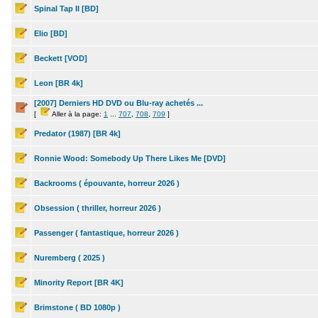
Spinal Tap II [BD]
Elio [BD]
Beckett [VOD]
Leon [BR 4k]
[2007] Derniers HD DVD ou Blu-ray achetés ...
[
Aller à la page:
1
...
707
,
708
,
709
]
Predator (1987) [BR 4k]
Ronnie Wood: Somebody Up There Likes Me [DVD]
Backrooms ( épouvante, horreur 2026 )
Obsession ( thriller, horreur 2026 )
Passenger ( fantastique, horreur 2026 )
Nuremberg ( 2025 )
Minority Report [BR 4K]
Brimstone ( BD 1080p )