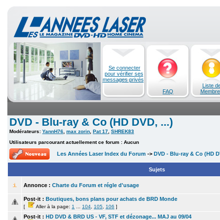
Se connecter
pour vérifier ses
messages privés
Liste d
FAQ
Membre
DVD - Blu-ray & Co (HD DVD, ...)
Modérateurs:
YannH76
,
max zorin
,
Pat 17
,
SHREK83
Utilisateurs parcourant actuellement ce forum : Aucun
Les Années Laser Index du Forum
->
DVD - Blu-ray & Co (HD DV
Sujets
Annonce :
Charte du Forum et régle d'usage
Post-it :
Boutiques, bons plans pour achats de BRD Monde
[
Aller à la page:
1
...
104
,
105
,
106
]
Post-it :
HD DVD & BRD US - VF, STF et dézonage... MAJ au 09/04