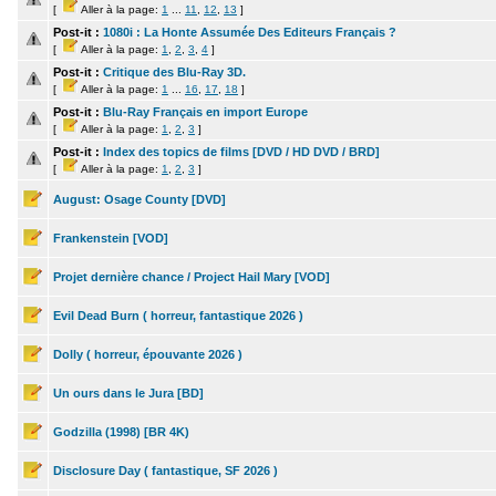
[
Aller à la page:
1
...
11
,
12
,
13
]
Post-it :
1080i : La Honte Assumée Des Editeurs Français ?
[
Aller à la page:
1
,
2
,
3
,
4
]
Post-it :
Critique des Blu-Ray 3D.
[
Aller à la page:
1
...
16
,
17
,
18
]
Post-it :
Blu-Ray Français en import Europe
[
Aller à la page:
1
,
2
,
3
]
Post-it :
Index des topics de films [DVD / HD DVD / BRD]
[
Aller à la page:
1
,
2
,
3
]
August: Osage County [DVD]
Frankenstein [VOD]
Projet dernière chance / Project Hail Mary [VOD]
Evil Dead Burn ( horreur, fantastique 2026 )
Dolly ( horreur, épouvante 2026 )
Un ours dans le Jura [BD]
Godzilla (1998) [BR 4K)
Disclosure Day ( fantastique, SF 2026 )