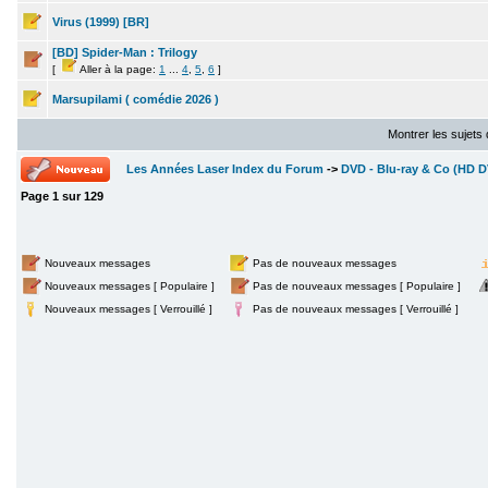
Virus (1999) [BR]
[BD] Spider-Man : Trilogy
[
Aller à la page:
1
...
4
,
5
,
6
]
Marsupilami ( comédie 2026 )
Montrer les sujets
Les Années Laser Index du Forum
->
DVD - Blu-ray & Co (HD DV
Page
1
sur
129
Nouveaux messages
Pas de nouveaux messages
Nouveaux messages [ Populaire ]
Pas de nouveaux messages [ Populaire ]
Nouveaux messages [ Verrouillé ]
Pas de nouveaux messages [ Verrouillé ]