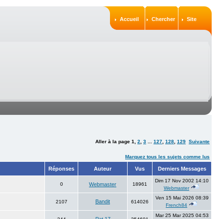
Accueil
Chercher
Site
Aller à la page
1
,
2
,
3
...
127
,
128
,
129
Suivante
Marquez tous les sujets comme lus
Réponses
Auteur
Vus
Derniers Messages
Dim 17 Nov 2002 14:10
0
Webmaster
18961
Webmaster
Ven 15 Mai 2026 08:39
Bandit
2107
614026
French84
Mar 25 Mar 2025 04:53