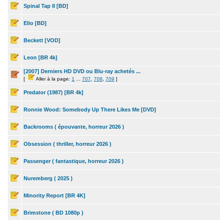
Spinal Tap II [BD]
Elio [BD]
Beckett [VOD]
Leon [BR 4k]
[2007] Derniers HD DVD ou Blu-ray achetés ...
[
Aller à la page:
1
...
707
,
708
,
709
]
Predator (1987) [BR 4k]
Ronnie Wood: Somebody Up There Likes Me [DVD]
Backrooms ( épouvante, horreur 2026 )
Obsession ( thriller, horreur 2026 )
Passenger ( fantastique, horreur 2026 )
Nuremberg ( 2025 )
Minority Report [BR 4K]
Brimstone ( BD 1080p )