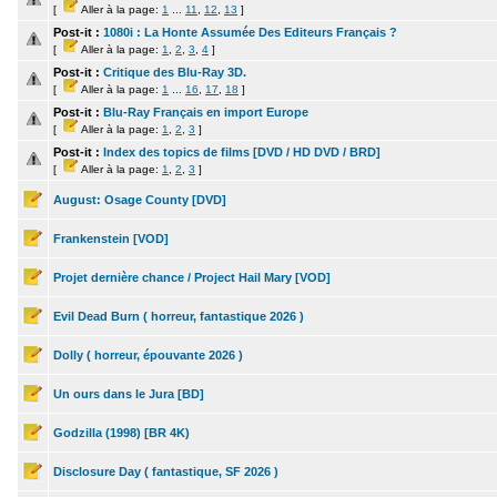
[
Aller à la page:
1
...
11
,
12
,
13
]
Post-it :
1080i : La Honte Assumée Des Editeurs Français ?
[
Aller à la page:
1
,
2
,
3
,
4
]
Post-it :
Critique des Blu-Ray 3D.
[
Aller à la page:
1
...
16
,
17
,
18
]
Post-it :
Blu-Ray Français en import Europe
[
Aller à la page:
1
,
2
,
3
]
Post-it :
Index des topics de films [DVD / HD DVD / BRD]
[
Aller à la page:
1
,
2
,
3
]
August: Osage County [DVD]
Frankenstein [VOD]
Projet dernière chance / Project Hail Mary [VOD]
Evil Dead Burn ( horreur, fantastique 2026 )
Dolly ( horreur, épouvante 2026 )
Un ours dans le Jura [BD]
Godzilla (1998) [BR 4K)
Disclosure Day ( fantastique, SF 2026 )