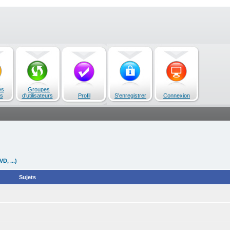
es
Groupes
s
d'utilisateurs
Profil
S'enregistrer
Connexion
D, ...)
Sujets