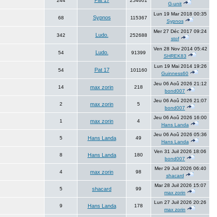
Pat 17
244
254601
G-unit
Lun 19 Mar 2018 00:35
Sypnos
68
115367
Sypnos
Mer 27 Déc 2017 09:24
Ludo.
342
252688
stof
Ven 28 Nov 2014 05:42
Ludo.
54
91399
SHREK83
Lun 19 Mai 2014 19:26
Pat 17
54
101160
Guinness60
Jeu 06 Aoû 2026 21:12
14
max zorin
218
bond007
Jeu 06 Aoû 2026 21:07
2
max zorin
5
bond007
Jeu 06 Aoû 2026 16:00
1
max zorin
4
Hans Landa
Jeu 06 Aoû 2026 05:36
5
Hans Landa
49
Hans Landa
Ven 31 Juil 2026 18:06
8
Hans Landa
180
bond007
Mer 29 Juil 2026 06:40
4
max zorin
98
shacard
Mar 28 Juil 2026 15:07
5
shacard
99
max zorin
Lun 27 Juil 2026 20:26
9
Hans Landa
178
max zorin