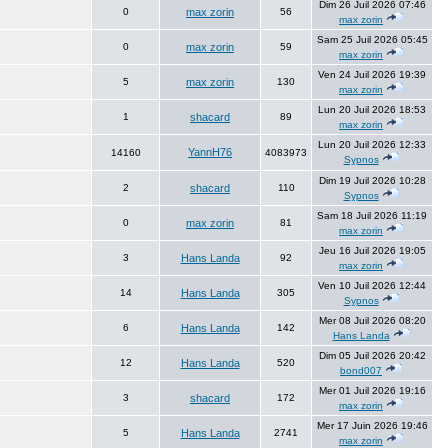
Dim 26 Juil 2026 07:46
0
max zorin
56
max zorin
Sam 25 Juil 2026 05:45
0
max zorin
59
max zorin
Ven 24 Juil 2026 19:39
5
max zorin
130
max zorin
Lun 20 Juil 2026 18:53
1
shacard
89
max zorin
Lun 20 Juil 2026 12:33
YannH76
14160
4083973
Sypnos
Dim 19 Juil 2026 10:28
2
shacard
110
Sypnos
Sam 18 Juil 2026 11:19
0
max zorin
81
max zorin
Jeu 16 Juil 2026 19:05
3
Hans Landa
92
max zorin
Ven 10 Juil 2026 12:44
14
Hans Landa
305
Sypnos
Mer 08 Juil 2026 08:20
6
Hans Landa
142
Hans Landa
Dim 05 Juil 2026 20:42
12
Hans Landa
520
bond007
Mer 01 Juil 2026 19:16
3
shacard
172
max zorin
Mer 17 Juin 2026 19:46
5
Hans Landa
2741
max zorin