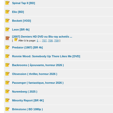
Spinal Tap II [BD]
Elio [BD]
Beckett [VOD]
Leon [BR 4k]
[2007] Derniers HD DVD ou Blu-ray achetés ...
[
Aller à la page:
1
...
707
,
708
,
709
]
Predator (1987) [BR 4k]
Ronnie Wood: Somebody Up There Likes Me [DVD]
Backrooms ( épouvante, horreur 2026 )
Obsession ( thriller, horreur 2026 )
Passenger ( fantastique, horreur 2026 )
Nuremberg ( 2025 )
Minority Report [BR 4K]
Brimstone ( BD 1080p )