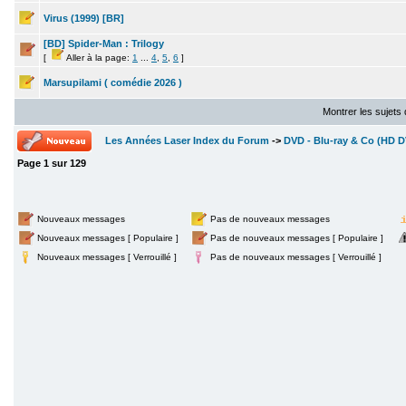
Virus (1999) [BR]
[BD] Spider-Man : Trilogy
[
Aller à la page:
1
...
4
,
5
,
6
]
Marsupilami ( comédie 2026 )
Montrer les sujets
Les Années Laser Index du Forum
->
DVD - Blu-ray & Co (HD DV
Page
1
sur
129
Nouveaux messages
Pas de nouveaux messages
Nouveaux messages [ Populaire ]
Pas de nouveaux messages [ Populaire ]
Nouveaux messages [ Verrouillé ]
Pas de nouveaux messages [ Verrouillé ]