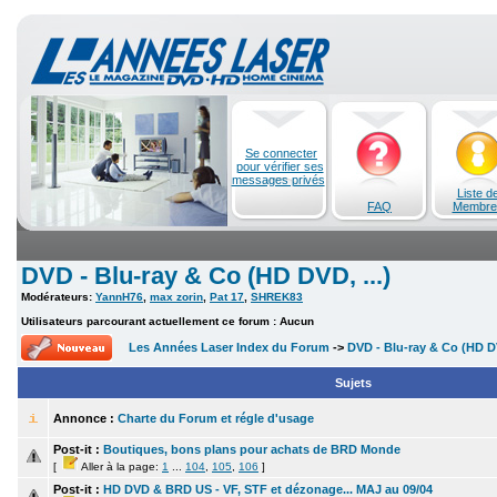
Se connecter
pour vérifier ses
messages privés
Liste d
FAQ
Membre
DVD - Blu-ray & Co (HD DVD, ...)
Modérateurs:
YannH76
,
max zorin
,
Pat 17
,
SHREK83
Utilisateurs parcourant actuellement ce forum : Aucun
Les Années Laser Index du Forum
->
DVD - Blu-ray & Co (HD DV
Sujets
Annonce :
Charte du Forum et régle d'usage
Post-it :
Boutiques, bons plans pour achats de BRD Monde
[
Aller à la page:
1
...
104
,
105
,
106
]
Post-it :
HD DVD & BRD US - VF, STF et dézonage... MAJ au 09/04