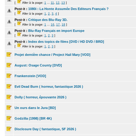
[
Aller à la page:
1
...
11
,
12
,
13
]
Post-it :
1080i : La Honte Assumée Des Editeurs Français ?
[
Aller à la page:
1
,
2
,
3
,
4
]
Post-it :
Critique des Blu-Ray 3D.
[
Aller à la page:
1
...
16
,
17
,
18
]
Post-it :
Blu-Ray Français en import Europe
[
Aller à la page:
1
,
2
,
3
]
Post-it :
Index des topics de films [DVD / HD DVD / BRD]
[
Aller à la page:
1
,
2
,
3
]
Projet dernière chance / Project Hail Mary [VOD]
August: Osage County [DVD]
Frankenstein [VOD]
Evil Dead Burn ( horreur, fantastique 2026 )
Dolly ( horreur, épouvante 2026 )
Un ours dans le Jura [BD]
Godzilla (1998) [BR 4K)
Disclosure Day ( fantastique, SF 2026 )