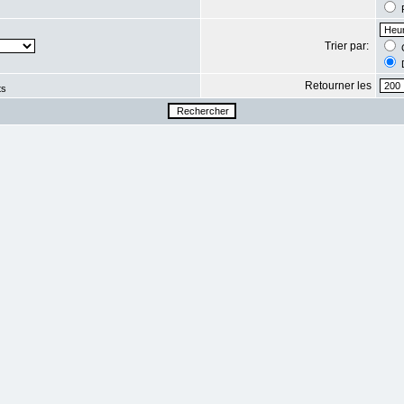
R
Trier par:
C
D
Retourner les
ts