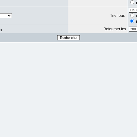
R
Trier par:
C
D
Retourner les
ts