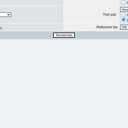
R
Trier par:
C
D
Retourner les
ts