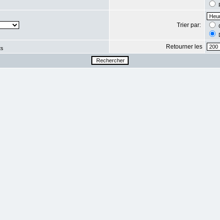
R
Trier par:
C
D
Retourner les
ts