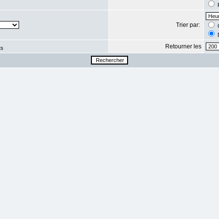
R
Trier par:
C
D
Retourner les
ts