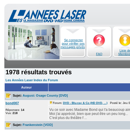
Se connecter
pour vérifier ses
messages privés
Liste d
FAQ
Membre
1978 résultats trouvés
Les Années Laser Index du Forum
Auteur
Sujet:
August: Osage County [DVD]
bond007
Forum:
DVD - Blu-ray & Co (HD DVD, ...)
Posté le: Jeu 
Vu ce soir avec Madame Bond qui l'a beaucoup aimé
Réponses:
14
Vus:
218
Moi j'ai apprécié, bien que peut être un peu long...
C'est plus du théâtre f ...
Sujet:
Frankenstein [VOD]