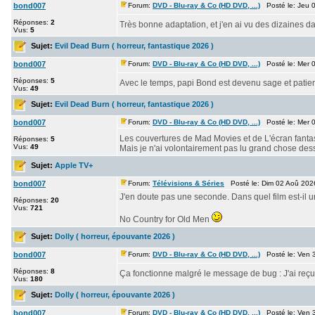
bond007
Forum:
DVD - Blu-ray & Co (HD DVD, ...)
Posté le: Jeu 
Réponses:
2
Très bonne adaptation, et j'en ai vu des dizaines 
Vus:
5
Sujet:
Evil Dead Burn ( horreur, fantastique 2026 )
bond007
Forum:
DVD - Blu-ray & Co (HD DVD, ...)
Posté le: Mer 
Réponses:
5
Avec le temps, papi Bond est devenu sage et pati
Vus:
49
Sujet:
Evil Dead Burn ( horreur, fantastique 2026 )
bond007
Forum:
DVD - Blu-ray & Co (HD DVD, ...)
Posté le: Mer 
Les couvertures de Mad Movies et de L'écran fantas
Réponses:
5
Vus:
49
Mais je n'ai volontairement pas lu grand chose dessus
Sujet:
Apple TV+
bond007
Forum:
Télévisions & Séries
Posté le: Dim 02 Aoû 202
J'en doute pas une seconde. Dans quel film est-il un
Réponses:
20
Vus:
721
No Country for Old Men
Sujet:
Dolly ( horreur, épouvante 2026 )
bond007
Forum:
DVD - Blu-ray & Co (HD DVD, ...)
Posté le: Ven 3
Réponses:
8
Ça fonctionne malgré le message de bug : J'ai reç
Vus:
180
Sujet:
Dolly ( horreur, épouvante 2026 )
bond007
Forum:
DVD - Blu-ray & Co (HD DVD, ...)
Posté le: Ven 3