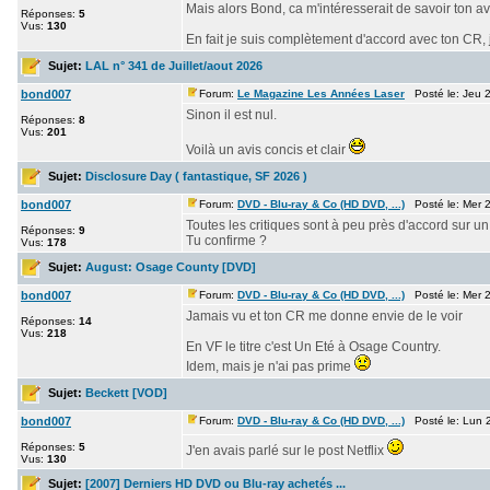
Mais alors Bond, ca m'intéresserait de savoir ton av
Réponses:
5
Vus:
130
En fait je suis complètement d'accord avec ton CR, j
Sujet:
LAL n° 341 de Juillet/aout 2026
bond007
Forum:
Le Magazine Les Années Laser
Posté le: Jeu 2
Sinon il est nul.
Réponses:
8
Vus:
201
Voilà un avis concis et clair
Sujet:
Disclosure Day ( fantastique, SF 2026 )
bond007
Forum:
DVD - Blu-ray & Co (HD DVD, ...)
Posté le: Mer 2
Toutes les critiques sont à peu près d'accord sur un f
Réponses:
9
Tu confirme ?
Vus:
178
Sujet:
August: Osage County [DVD]
bond007
Forum:
DVD - Blu-ray & Co (HD DVD, ...)
Posté le: Mer 2
Jamais vu et ton CR me donne envie de le voir
Réponses:
14
Vus:
218
En VF le titre c'est Un Eté à Osage Country.
Idem, mais je n'ai pas prime
Sujet:
Beckett [VOD]
bond007
Forum:
DVD - Blu-ray & Co (HD DVD, ...)
Posté le: Lun 2
Réponses:
5
J'en avais parlé sur le post Netflix
Vus:
130
Sujet:
[2007] Derniers HD DVD ou Blu-ray achetés ...