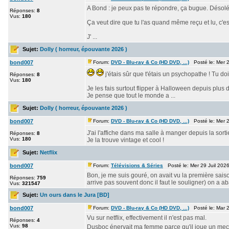
A Bond : je peux pas te répondre, ça bugue. Désolé
Réponses:
8
Vus:
180
Ça veut dire que tu l'as quand même reçu et lu, c'es
J' ...
Sujet:
Dolly ( horreur, épouvante 2026 )
bond007
Forum:
DVD - Blu-ray & Co (HD DVD, ...)
Posté le: Mer 2
j'étais sûr que t'étais un psychopathe ! Tu dois
Réponses:
8
Vus:
180
Je les fais surtout flipper à Halloween depuis plus 
Je pense que tout le monde a ...
Sujet:
Dolly ( horreur, épouvante 2026 )
bond007
Forum:
DVD - Blu-ray & Co (HD DVD, ...)
Posté le: Mer 2
J'ai l'affiche dans ma salle à manger depuis la sorti
Réponses:
8
Vus:
180
Je la trouve vintage et cool !
Sujet:
Netflix
bond007
Forum:
Télévisions & Séries
Posté le: Mer 29 Juil 202
Bon, je me suis gouré, on avait vu la première s
Réponses:
759
arrive pas souvent donc il faut le souligner) on a a
Vus:
321547
Sujet:
Un ours dans le Jura [BD]
bond007
Forum:
DVD - Blu-ray & Co (HD DVD, ...)
Posté le: Mar 2
Vu sur netflix, effectivement il n'est pas mal.
Réponses:
4
Vus:
98
Dusboc énervait ma femme parce qu'il joue un mec q