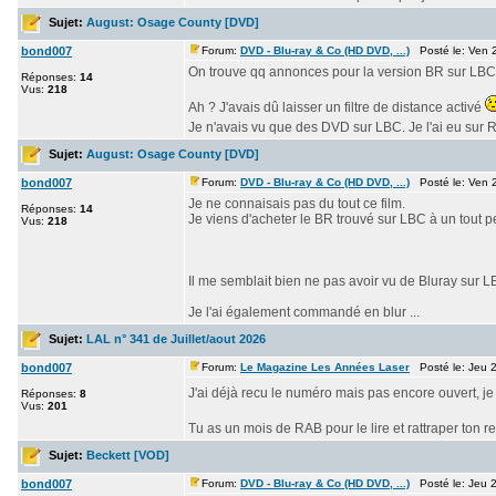
Sujet:
August: Osage County [DVD]
bond007
Forum:
DVD - Blu-ray & Co (HD DVD, ...)
Posté le: Ven 2
On trouve qq annonces pour la version BR sur LBC 
Réponses:
14
Vus:
218
Ah ? J'avais dû laisser un filtre de distance activé
Je n'avais vu que des DVD sur LBC. Je l'ai eu sur
Sujet:
August: Osage County [DVD]
bond007
Forum:
DVD - Blu-ray & Co (HD DVD, ...)
Posté le: Ven 2
Je ne connaisais pas du tout ce film.
Réponses:
14
Je viens d'acheter le BR trouvé sur LBC à un tout pet
Vus:
218
Il me semblait bien ne pas avoir vu de Bluray sur L
Je l'ai également commandé en blur ...
Sujet:
LAL n° 341 de Juillet/aout 2026
bond007
Forum:
Le Magazine Les Années Laser
Posté le: Jeu 2
J'ai déjà recu le numéro mais pas encore ouvert, je f
Réponses:
8
Vus:
201
Tu as un mois de RAB pour le lire et rattraper ton r
Sujet:
Beckett [VOD]
bond007
Forum:
DVD - Blu-ray & Co (HD DVD, ...)
Posté le: Jeu 2