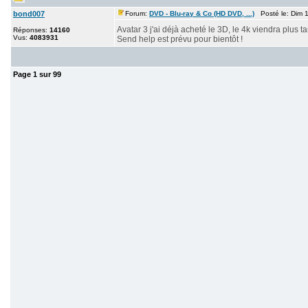
bond007
Forum:
DVD - Blu-ray & Co (HD DVD, ...)
Posté le: Dim 1
Avatar 3 j'ai déjà acheté le 3D, le 4k viendra plus t
Réponses:
14160
Vus:
4083931
Send help est prévu pour bientôt !
Page
1
sur
99