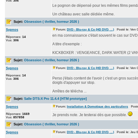
Vus:
306
Le pognon de dépensé pour les mêmes films pendan
Un château avec salle dédiée même.
Sujet:
Obsession ( thriller, horreur 2026 )
Sypnos
Forum:
DVD - Blu-ray & Co (HD DVD, ...)
Posté le: Ven 0
en ma connaissance c'était souvent le cas sur DVD 
Réponses:
14
Vus:
306
A titre d'exemple :
KICKBOXER : VENGEANCE, DARK WATER (2 VAN DA
Sujet:
Obsession ( thriller, horreur 2026 )
Sypnos
Forum:
DVD - Blu-ray & Co (HD DVD, ...)
Posté le: Ven 0
Réponses:
14
Perso j'étais content de l'avoir ( c'est un gros succ
Vus:
306
doigts d'appuyer sur stop.
Arrêtes de télécha ...
Sujet:
Salle DTS:X Pro 11.4.4 [HTM prototype]
Sypnos
Forum:
Installation & Domotique des particuliers
Posté 
Réponses:
1669
Je prends note. Je testerai dès que possible.
Vus:
857858
Sujet:
Obsession ( thriller, horreur 2026 )
Sypnos
Forum:
DVD - Blu-ray & Co (HD DVD, ...)
Posté le: Jeu 0