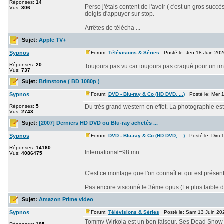
Réponses:
14
Perso j'étais content de l'avoir ( c'est un gros succ
Vus:
306
doigts d'appuyer sur stop.
Arrêtes de télécha ...
Sujet:
Apple TV+
Sypnos
Forum:
Télévisions & Séries
Posté le: Jeu 18 Juin 20
Réponses:
20
Toujours pas vu car toujours pas craqué pour un im
Vus:
737
Sujet:
Brimstone ( BD 1080p )
Sypnos
Forum:
DVD - Blu-ray & Co (HD DVD, ...)
Posté le: Mer 1
Réponses:
5
Du très grand western en effet. La photographie est
Vus:
2743
Sujet:
[2007] Derniers HD DVD ou Blu-ray achetés ...
Sypnos
Forum:
DVD - Blu-ray & Co (HD DVD, ...)
Posté le: Dim 
Réponses:
14160
International=98 mn
Vus:
4086475
C'est ce montage que l'on connaît et qui est présent
Pas encore visionné le 3ème opus (Le plus faible de 
Sujet:
Amazon Prime video
Sypnos
Forum:
Télévisions & Séries
Posté le: Sam 13 Juin 20
Tommy Wirkola est un bon faiseur. Ses Dead Snow so