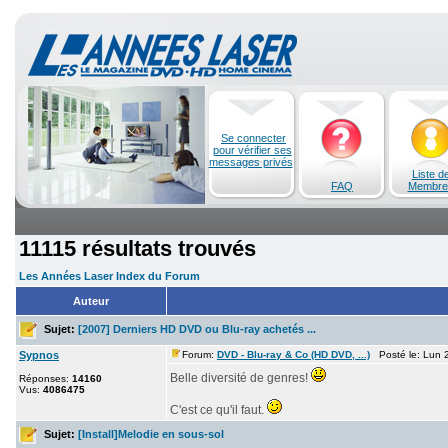
Se connecter
pour vérifier ses
messages privés
Liste d
FAQ
Membre
11115 résultats trouvés
Les Années Laser Index du Forum
Auteur
Sujet:
[2007] Derniers HD DVD ou Blu-ray achetés ...
Sypnos
Forum:
DVD - Blu-ray & Co (HD DVD, ...)
Posté le: Lun 2
Belle diversité de genres!
Réponses:
14160
Vus:
4086475
C'est ce qu'il faut.
Sujet:
[Install]Melodie en sous-sol