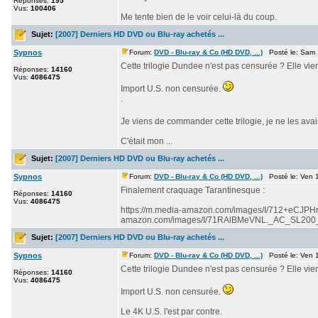
Réponses:
195
Vus:
100406
Me tente bien de le voir celui-là du coup.
Sujet:
[2007] Derniers HD DVD ou Blu-ray achetés ...
Sypnos
Forum:
DVD - Blu-ray & Co (HD DVD, ...)
Posté le: Sam 
Cette trilogie Dundee n'est pas censurée ? Elle vie
Réponses:
14160
Vus:
4086475
Import U.S. non censurée.
.
Je viens de commander cette trilogie, je ne les av
C'était mon ...
Sujet:
[2007] Derniers HD DVD ou Blu-ray achetés ...
Sypnos
Forum:
DVD - Blu-ray & Co (HD DVD, ...)
Posté le: Ven 
Finalement craquage Tarantinesque :
Réponses:
14160
Vus:
4086475
https://m.media-amazon.com/images/I/712+eCJPHr
amazon.com/images/I/71RAlBMeVNL._AC_SL200_.jp
Sujet:
[2007] Derniers HD DVD ou Blu-ray achetés ...
Sypnos
Forum:
DVD - Blu-ray & Co (HD DVD, ...)
Posté le: Ven 
Cette trilogie Dundee n'est pas censurée ? Elle vie
Réponses:
14160
Vus:
4086475
Import U.S. non censurée.
Le 4K U.S. l'est par contre.