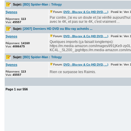
Sujet:
[BD] Spider-Man : Trilogy
Sypnos
Forum:
DVD - Blu-ray & Co (HD DVD, ...)
Posté le: Ven 
Par contre, j'ai eu un doute et j'ai vérifié aujourd'h
Réponses:
113
avec le 4K, et pas sur le 4K, c'est vraiment ...
Vus:
45557
Sujet:
[2007] Derniers HD DVD ou Blu-ray achetés ...
Sypnos
Forum:
DVD - Blu-ray & Co (HD DVD, ...)
Posté le: Ven 
Quelques imports (ça faisait longtemps):
Réponses:
14160
https://m.media-amazon.com/images/I/91jKe9-zp0
Vus:
4086475
KC4L._SL200_.jpghttps://m.media-amazon.com/imag
Sujet:
[BD] Spider-Man : Trilogy
Sypnos
Forum:
DVD - Blu-ray & Co (HD DVD, ...)
Posté le: Ven 
Réponses:
113
Rien ce surpasse les Raimis.
Vus:
45557
Page
1
sur
556