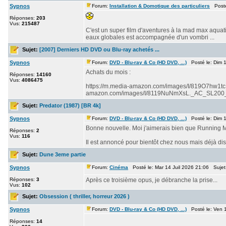
Sypnos
Forum:
Installation & Domotique des particuliers
Posté 
Réponses:
203
Vus:
215487
C'est un super film d'aventures à la mad max aquatiq
eaux globales est accompagnée d'un vombri ...
Sujet:
[2007] Derniers HD DVD ou Blu-ray achetés ...
Sypnos
Forum:
DVD - Blu-ray & Co (HD DVD, ...)
Posté le: Dim 1
Achats du mois :
Réponses:
14160
Vus:
4086475
https://m.media-amazon.com/images/I/819O7hw1tc
amazon.com/images/I/8119NuNmXsL._AC_SL200_.j
Sujet:
Predator (1987) [BR 4k]
Sypnos
Forum:
DVD - Blu-ray & Co (HD DVD, ...)
Posté le: Dim 1
Bonne nouvelle. Moi j'aimerais bien que Running 
Réponses:
2
Vus:
116
Il est annoncé pour bientôt chez nous mais déjà d
Sujet:
Dune 3eme partie
Sypnos
Forum:
Cinéma
Posté le: Mar 14 Juil 2026 21:06 Sujet
Réponses:
3
Après ce troisième opus, je débranche la prise...
Vus:
102
Sujet:
Obsession ( thriller, horreur 2026 )
Sypnos
Forum:
DVD - Blu-ray & Co (HD DVD, ...)
Posté le: Ven 1
Réponses:
14