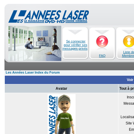
Se connecter
pour vérifier ses
messages privés
Liste d
FAQ
Membre
Les Années Laser Index du Forum
Voir
Avatar
Tout à 
Inscr
Messa
Localisa
Site
Em