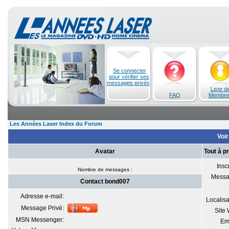
Se connecter
pour vérifier ses
messages privés
Liste d
FAQ
Membre
Les Années Laser Index du Forum
Voir
Avatar
Tout à p
Inscr
Nombre de messages :
Messa
Contact bond007
Adresse e-mail:
Localisa
Message Privé:
Site
MSN Messenger:
Em