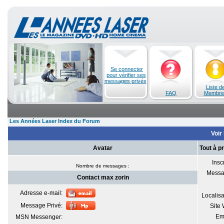
Se connecter
pour vérifier ses
messages privés
Liste d
FAQ
Membre
Les Années Laser Index du Forum
Voir 
Avatar
Tout à p
Inscr
Nombre de messages :
Messa
Contact max zorin
Adresse e-mail:
Localisa
Message Privé:
Site
Em
MSN Messenger: