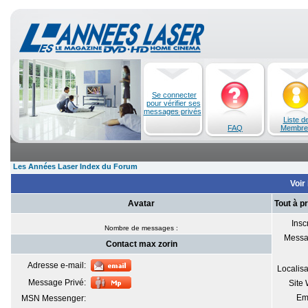
Se connecter
pour vérifier ses
messages privés
Liste d
FAQ
Membre
Les Années Laser Index du Forum
Voir 
Avatar
Tout à p
Inscr
Nombre de messages :
Messa
Contact max zorin
Adresse e-mail:
Localisa
Message Privé:
Site
Em
MSN Messenger: