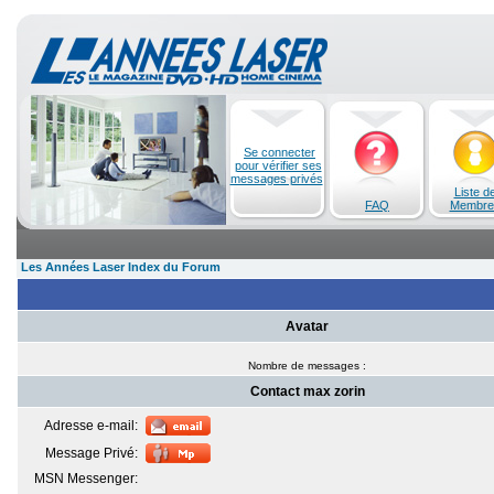
Se connecter
pour vérifier ses
messages privés
Liste d
FAQ
Membre
Les Années Laser Index du Forum
Avatar
Nombre de messages :
Contact max zorin
Adresse e-mail:
Message Privé:
MSN Messenger: