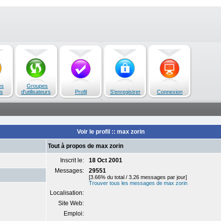
es
Groupes
s
d'utilisateurs
Profil
S'enregistrer
Connexion
Voir le profil :: max zorin
Tout à propos de max zorin
Inscrit le:
18 Oct 2001
Messages:
29551
[3.66% du total / 3.26 messages par jour]
Trouver tous les messages de max zorin
Localisation:
Site Web:
Emploi: