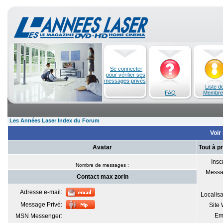
Se connecter
pour vérifier ses
messages privés
Liste d
FAQ
Membre
Les Années Laser Index du Forum
Voir 
Avatar
Tout à p
Inscr
Nombre de messages :
Messa
Contact max zorin
Adresse e-mail:
Localisa
Message Privé:
Site
Em
MSN Messenger: