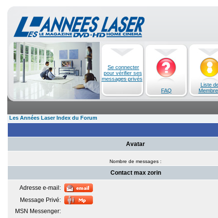
Se connecter
pour vérifier ses
messages privés
Liste d
FAQ
Membre
Les Années Laser Index du Forum
Avatar
Nombre de messages :
Contact max zorin
Adresse e-mail:
Message Privé:
MSN Messenger: