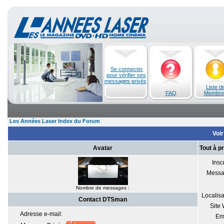
Se connecter
pour vérifier ses
messages privés
Liste d
FAQ
Membre
Les Années Laser Index du Forum
Voir
Avatar
Tout à 
Inscr
Messa
Nombre de messages :
Localisa
Contact DTSman
Site
Adresse e-mail:
Em