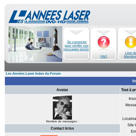
Se connecter
pour vérifier ses
messages privés
Liste d
FAQ
Membre
Les Années Laser Index du Forum
Vo
Avatar
Tout à p
Inscr
Messa
Localisa
Nombre de messages :
Site
Contact kriss
Em