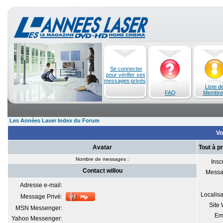
Se connecter
pour vérifier ses
messages privés
Liste d
FAQ
Membre
Les Années Laser Index du Forum
Voi
Avatar
Tout à p
Nombre de messages :
Inscr
Contact willou
Messa
Adresse e-mail:
Localisa
Message Privé:
Site
MSN Messenger:
Em
Yahoo Messenger: