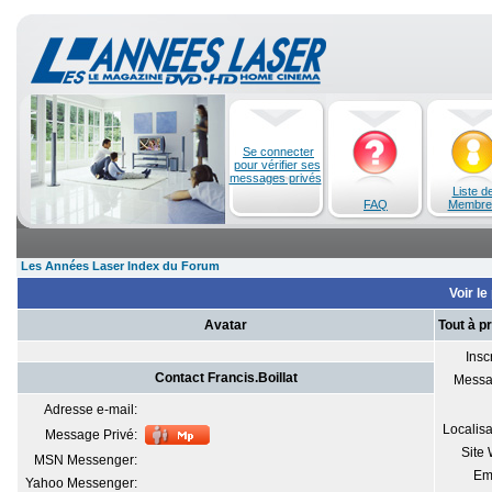
Se connecter
pour vérifier ses
messages privés
Liste d
FAQ
Membre
Les Années Laser Index du Forum
Voir le
Avatar
Tout à p
Inscr
Contact Francis.Boillat
Messa
Adresse e-mail:
Localisa
Message Privé:
Site
MSN Messenger:
Em
Yahoo Messenger: