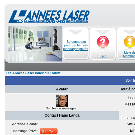
Se connecter
pour vérifier ses
messages privés
Liste d
FAQ
Membre
Les Années Laser Index du Forum
Voir l
Avatar
Tout à p
Inscr
Messa
Nombre de messages :
Contact Hans Landa
Localisa
Adresse e-mail:
Site
Em
Message Privé: