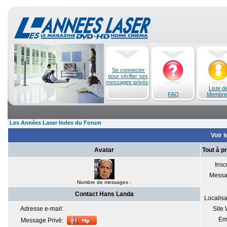
Se connecter
pour vérifier ses
messages privés
Liste d
FAQ
Membre
Les Années Laser Index du Forum
Voir l
Avatar
Tout à p
Inscr
Messa
Nombre de messages :
Contact Hans Landa
Localisa
Adresse e-mail:
Site
Em
Message Privé: