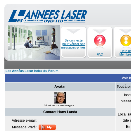
Se connecter
pour vérifier ses
messages privés
Liste d
FAQ
Membre
Les Années Laser Index du Forum
Voir l
Avatar
Tout à p
Inscr
Messa
Nombre de messages :
Contact Hans Landa
Localisa
Adresse e-mail:
Site
Em
Message Privé: