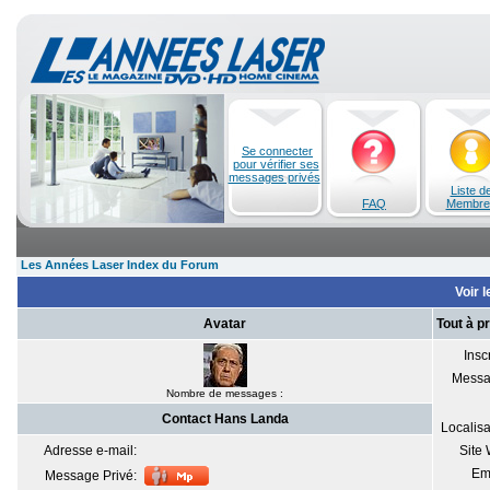
Se connecter
pour vérifier ses
messages privés
Liste d
FAQ
Membre
Les Années Laser Index du Forum
Voir l
Avatar
Tout à p
Inscr
Messa
Nombre de messages :
Contact Hans Landa
Localisa
Adresse e-mail:
Site
Em
Message Privé: