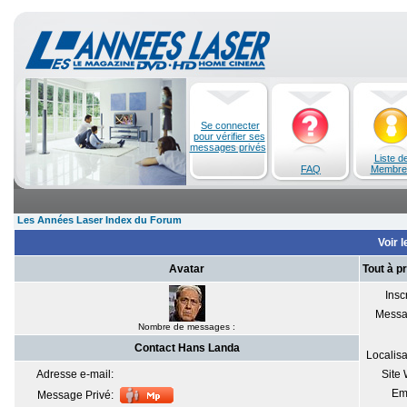
Se connecter
pour vérifier ses
messages privés
Liste d
FAQ
Membre
Les Années Laser Index du Forum
Voir l
Avatar
Tout à p
Inscr
Messa
Nombre de messages :
Contact Hans Landa
Localisa
Adresse e-mail:
Site
Em
Message Privé: