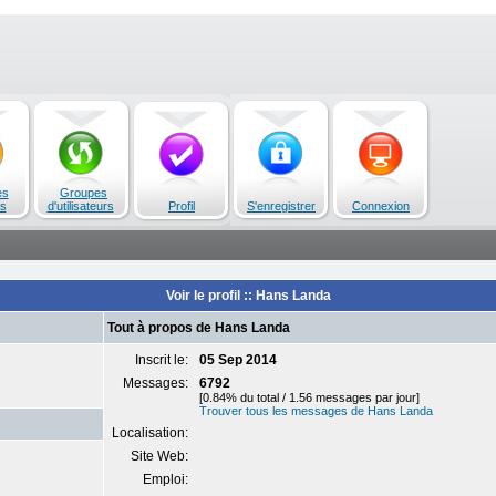
es
Groupes
s
d'utilisateurs
Profil
S'enregistrer
Connexion
Voir le profil :: Hans Landa
Tout à propos de Hans Landa
Inscrit le:
05 Sep 2014
Messages:
6792
[0.84% du total / 1.56 messages par jour]
Trouver tous les messages de Hans Landa
Localisation:
Site Web:
Emploi: