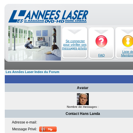
Se connecter
pour vérifier ses
messages privés
Liste d
FAQ
Membre
Les Années Laser Index du Forum
Avatar
Nombre de messages :
Contact Hans Landa
Adresse e-mail:
Message Privé: