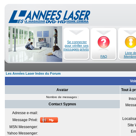
Se connecter
pour vérifier ses
messages privés
Liste d
FAQ
Membre
Les Années Laser Index du Forum
Voi
Avatar
Tout à p
Nombre de messages :
Inscr
Contact Sypnos
Messa
Adresse e-mail:
Localisa
Message Privé:
Site
MSN Messenger:
Em
Yahoo Messenger: