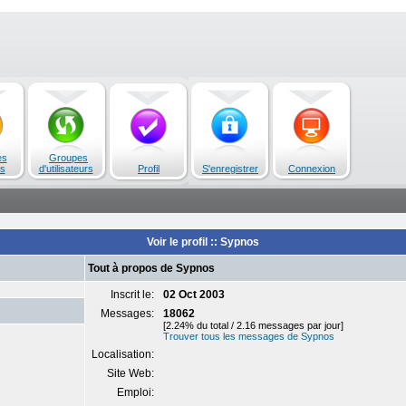
es
Groupes
s
d'utilisateurs
Profil
S'enregistrer
Connexion
Voir le profil :: Sypnos
Tout à propos de Sypnos
Inscrit le:
02 Oct 2003
Messages:
18062
[2.24% du total / 2.16 messages par jour]
Trouver tous les messages de Sypnos
Localisation:
Site Web:
Emploi: