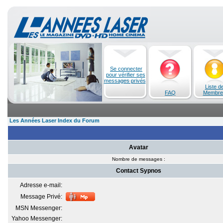
Se connecter
pour vérifier ses
messages privés
Liste d
FAQ
Membre
Les Années Laser Index du Forum
Avatar
Nombre de messages :
Contact Sypnos
Adresse e-mail:
Message Privé:
MSN Messenger:
Yahoo Messenger: