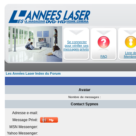
Se connecter
pour vérifier ses
messages privés
Liste d
FAQ
Membre
Les Années Laser Index du Forum
Avatar
Nombre de messages :
Contact Sypnos
Adresse e-mail:
Message Privé:
MSN Messenger:
Yahoo Messenger: