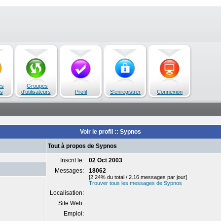
es
Groupes
s
d'utilisateurs
Profil
S'enregistrer
Connexion
Voir le profil :: Sypnos
Tout à propos de Sypnos
Inscrit le:
02 Oct 2003
Messages:
18062
[2.24% du total / 2.16 messages par jour]
Trouver tous les messages de Sypnos
Localisation:
Site Web:
Emploi: