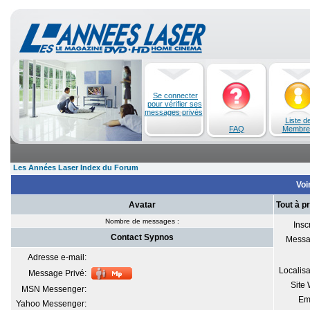
Se connecter
pour vérifier ses
messages privés
Liste d
FAQ
Membre
Les Années Laser Index du Forum
Voi
Avatar
Tout à p
Nombre de messages :
Inscr
Contact Sypnos
Messa
Adresse e-mail:
Localisa
Message Privé:
Site
MSN Messenger:
Em
Yahoo Messenger: