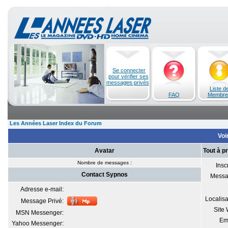
Se connecter
pour vérifier ses
messages privés
Liste d
FAQ
Membre
Les Années Laser Index du Forum
Voi
Avatar
Tout à p
Nombre de messages :
Inscr
Contact Sypnos
Messa
Adresse e-mail:
Localisa
Message Privé:
Site
MSN Messenger:
Em
Yahoo Messenger: