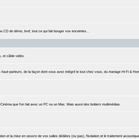
CD de démo, bref, tout ce qui fait bouger vos enceintes...
, et câble vidéo.
 haut-parleurs, de la façon dont vous avez intégré le tout chez vous, du mariage Hi-Fi & Ho
e-Cinéma que l'on fait avec un PC ou un Mac. Mais aussi des boitiers multimédias.
ation et la mise en oeuvre de vos salles dédiées (ou pas), l'isolation et le traitement acoustique,