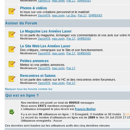
Modérateurs
YannH76
,
max zorin
,
Pat 17
,
SHREK83
Photos & vidéos
Ici tous sur vos créations personnel et le matériel
Modérateurs
YannH76
,
max zorin
,
Le Duc
,
Pat 17
,
SHREK83
Autour du Forum
Le Magazine Les Années Laser
Ici on parle du magazine, échangez vos commentaires et vos avis sur votre 
Modérateurs
YannH76
,
max zorin
,
Pat 17
,
SHREK83
Le Site Web Les Années Laser
Des critiques, remarques sur le Site et son fonctionnement.
Modérateurs
YannH76
,
max zorin
,
Pat 17
,
SHREK83
Petites annonces
Mettez ici vos petites annonces.
Modérateurs
YannH76
,
max zorin
,
Pat 17
Rencontres et Salons
Ici on parle des salons sur le HC et des rencontres entre forumeurs.
Modérateurs
YannH76
,
max zorin
,
Pat 17
Marquer tous les forums comme lus
Qui est en ligne ?
Nos membres ont posté un total de
806910
messages
Nous avons
19371
membres enregistrés
L'utilisateur enregistré le plus récent est
Francis.Boillat
Il y a en tout
38
utilisateurs en ligne :: 0 Enregistré, 0 Invisible et 38 Invités [
Adm
Le record du nombre d'utilisateurs en ligne est de
2889
le Ven 24 Juil 2026 17:1
Utilisateurs enregistrés : Aucun
Ces données sont basées sur les utilisateurs actifs des cinq dernières minutes