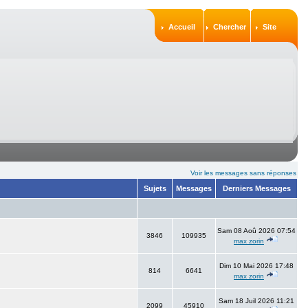
Accueil
Chercher
Site
Voir les messages sans réponses
Sujets
Messages
Derniers Messages
Sam 08 Aoû 2026 07:54
3846
109935
max zorin
Dim 10 Mai 2026 17:48
814
6641
max zorin
Sam 18 Juil 2026 11:21
2099
45910