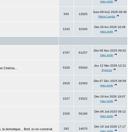
max zorin
Sam 08 Aoû 2026 08:38
545
12825
Hans Landa
Dim 26 Avr 2026 16:46
1243
31545
max zorin
Dim 09 Nov 2025 09:02
4767
61257
max zorin
Jeu 12 Mar 2026 12:21
5329
55500
me Cinéma...
Sypnos
Dim 07 Déc 2025 08:59
2918
31063
max zorin
Dim 19 Avr 2026 19:07
1527
23522
max zorin
Dim 06 Juil 2025 09:12
2326
50160
max zorin
Dim 19 Juil 2026 17:17
292
14670
 la domotique... Bref, ici on construit.
max zorin