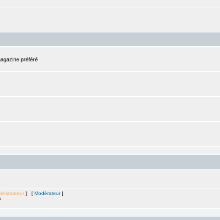
magazine préféré
inistrateur
] [
Modérateur
]
5