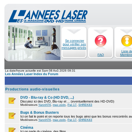
Se connecter
pour vérifier ses
messages privés
Liste d
FAQ
Membre
La date/heure actuelle est Sam 08 Aoû 2026 09:31
Les Années Laser Index du Forum
Productions audio-visuelles
DVD - Blu-ray & Co (HD DVD, ...)
Discutez ici des DVD, Blu-ray et ... (eventuellement des HD-DVD)
Modérateurs
YannH76
,
max zorin
,
Pat 17
,
SHREK83
Bugs & Bonus Busters
Ici on fait le point et on reporte tous les bugs ainsi que les bonus rencontrés 
Modérateurs
YannH76
,
max zorin
,
Pat 17
,
SHREK83
Cinéma
Ici on parle du cinéma, des films.