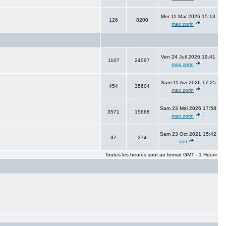
Mer 11 Mar 2026 15:13
126
8200
max zorin
Ven 24 Juil 2026 19:41
1107
24097
max zorin
Sam 11 Avr 2026 17:25
454
35604
max zorin
Sam 23 Mai 2026 17:58
3571
15668
max zorin
Sam 23 Oct 2021 15:42
37
274
stof
Toutes les heures sont au format GMT - 1 Heure