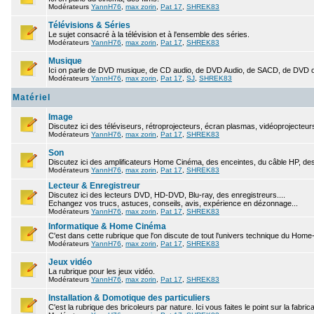
Modérateurs
YannH76
,
max zorin
,
Pat 17
,
SHREK83
Télévisions & Séries
Le sujet consacré à la télévision et à l'ensemble des séries.
Modérateurs
YannH76
,
max zorin
,
Pat 17
,
SHREK83
Musique
Ici on parle de DVD musique, de CD audio, de DVD Audio, de SACD, de DVD ou 
Modérateurs
YannH76
,
max zorin
,
Pat 17
,
SJ
,
SHREK83
Matériel
Image
Discutez ici des téléviseurs, rétroprojecteurs, écran plasmas, vidéoprojecteurs
Modérateurs
YannH76
,
max zorin
,
Pat 17
,
SHREK83
Son
Discutez ici des amplificateurs Home Cinéma, des enceintes, du câble HP, des
Modérateurs
YannH76
,
max zorin
,
Pat 17
,
SHREK83
Lecteur & Enregistreur
Discutez ici des lecteurs DVD, HD-DVD, Blu-ray, des enregistreurs....
Echangez vos trucs, astuces, conseils, avis, expérience en dézonnage...
Modérateurs
YannH76
,
max zorin
,
Pat 17
,
SHREK83
Informatique & Home Cinéma
C'est dans cette rubrique que l'on discute de tout l'univers technique du Hom
Modérateurs
YannH76
,
max zorin
,
Pat 17
,
SHREK83
Jeux vidéo
La rubrique pour les jeux vidéo.
Modérateurs
YannH76
,
max zorin
,
Pat 17
,
SHREK83
Installation & Domotique des particuliers
C'est la rubrique des bricoleurs par nature. Ici vous faites le point sur la fabric