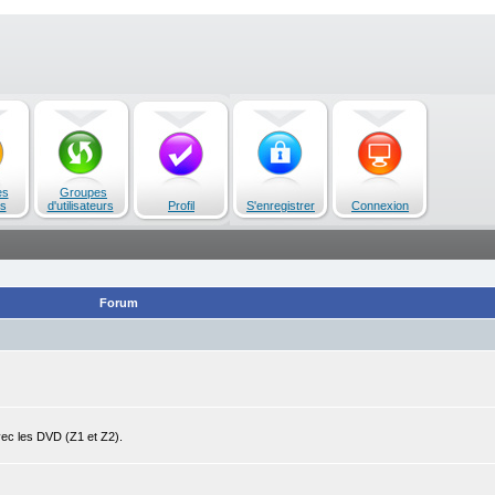
es
Groupes
s
d'utilisateurs
Profil
S'enregistrer
Connexion
Forum
avec les DVD (Z1 et Z2).