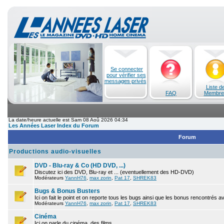
Se connecter
pour vérifier ses
messages privés
Liste d
FAQ
Membre
La date/heure actuelle est Sam 08 Aoû 2026 04:34
Les Années Laser Index du Forum
Forum
Productions audio-visuelles
DVD - Blu-ray & Co (HD DVD, ...)
Discutez ici des DVD, Blu-ray et ... (eventuellement des HD-DVD)
Modérateurs
YannH76
,
max zorin
,
Pat 17
,
SHREK83
Bugs & Bonus Busters
Ici on fait le point et on reporte tous les bugs ainsi que les bonus rencontrés 
Modérateurs
YannH76
,
max zorin
,
Pat 17
,
SHREK83
Cinéma
Ici on parle du cinéma, des films.