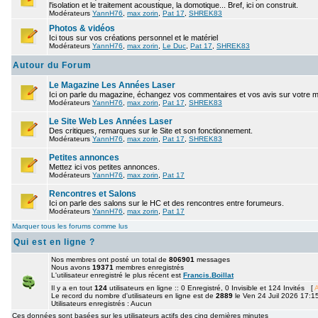
l'isolation et le traitement acoustique, la domotique... Bref, ici on construit.
Modérateurs
YannH76
,
max zorin
,
Pat 17
,
SHREK83
Photos & vidéos
Ici tous sur vos créations personnel et le matériel
Modérateurs
YannH76
,
max zorin
,
Le Duc
,
Pat 17
,
SHREK83
Autour du Forum
Le Magazine Les Années Laser
Ici on parle du magazine, échangez vos commentaires et vos avis sur votre 
Modérateurs
YannH76
,
max zorin
,
Pat 17
,
SHREK83
Le Site Web Les Années Laser
Des critiques, remarques sur le Site et son fonctionnement.
Modérateurs
YannH76
,
max zorin
,
Pat 17
,
SHREK83
Petites annonces
Mettez ici vos petites annonces.
Modérateurs
YannH76
,
max zorin
,
Pat 17
Rencontres et Salons
Ici on parle des salons sur le HC et des rencontres entre forumeurs.
Modérateurs
YannH76
,
max zorin
,
Pat 17
Marquer tous les forums comme lus
Qui est en ligne ?
Nos membres ont posté un total de
806901
messages
Nous avons
19371
membres enregistrés
L'utilisateur enregistré le plus récent est
Francis.Boillat
Il y a en tout
124
utilisateurs en ligne :: 0 Enregistré, 0 Invisible et 124 Invités [
A
Le record du nombre d'utilisateurs en ligne est de
2889
le Ven 24 Juil 2026 17:1
Utilisateurs enregistrés : Aucun
Ces données sont basées sur les utilisateurs actifs des cinq dernières minutes