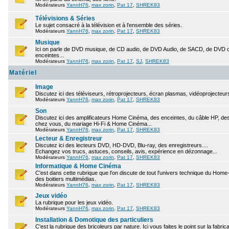
Modérateurs
YannH76
,
max zorin
,
Pat 17
,
SHREK83
Télévisions & Séries
Le sujet consacré à la télévision et à l'ensemble des séries.
Modérateurs
YannH76
,
max zorin
,
Pat 17
,
SHREK83
Musique
Ici on parle de DVD musique, de CD audio, de DVD Audio, de SACD, de DVD ou
enceintes...
Modérateurs
YannH76
,
max zorin
,
Pat 17
,
SJ
,
SHREK83
Matériel
Image
Discutez ici des téléviseurs, rétroprojecteurs, écran plasmas, vidéoprojecteurs
Modérateurs
YannH76
,
max zorin
,
Pat 17
,
SHREK83
Son
Discutez ici des amplificateurs Home Cinéma, des enceintes, du câble HP, des 
chez vous, du mariage Hi-Fi & Home Cinéma...
Modérateurs
YannH76
,
max zorin
,
Pat 17
,
SHREK83
Lecteur & Enregistreur
Discutez ici des lecteurs DVD, HD-DVD, Blu-ray, des enregistreurs....
Echangez vos trucs, astuces, conseils, avis, expérience en dézonnage...
Modérateurs
YannH76
,
max zorin
,
Pat 17
,
SHREK83
Informatique & Home Cinéma
C'est dans cette rubrique que l'on discute de tout l'univers technique du Hom
des boitiers multimédias.
Modérateurs
YannH76
,
max zorin
,
Pat 17
,
SHREK83
Jeux vidéo
La rubrique pour les jeux vidéo.
Modérateurs
YannH76
,
max zorin
,
Pat 17
,
SHREK83
Installation & Domotique des particuliers
C'est la rubrique des bricoleurs par nature. Ici vous faites le point sur la fabr