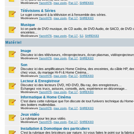
Modérateurs
YannH76
,
max zorin
,
Pat 17
,
SHREK83
Télévisions & Séries
Le sujet consacré à la télévision et à l'ensemble des séries.
Modérateurs
YannH76
,
max zorin
,
Pat 17
,
SHREK83
Musique
Ici on parle de DVD musique, de CD audio, de DVD Audio, de SACD, de DVD ou
enceintes...
Modérateurs
YannH76
,
max zorin
,
Pat 17
,
SJ
,
SHREK83
Matériel
Image
Discutez ici des téléviseurs, rétroprojecteurs, écran plasmas, vidéoprojecteurs
Modérateurs
YannH76
,
max zorin
,
Pat 17
,
SHREK83
Son
Discutez ici des amplificateurs Home Cinéma, des enceintes, du câble HP, des 
chez vous, du mariage Hi-Fi & Home Cinéma...
Modérateurs
YannH76
,
max zorin
,
Pat 17
,
SHREK83
Lecteur & Enregistreur
Discutez ici des lecteurs DVD, HD-DVD, Blu-ray, des enregistreurs....
Echangez vos trucs, astuces, conseils, avis, expérience en dézonnage...
Modérateurs
YannH76
,
max zorin
,
Pat 17
,
SHREK83
Informatique & Home Cinéma
C'est dans cette rubrique que l'on discute de tout l'univers technique du Hom
des boitiers multimédias.
Modérateurs
YannH76
,
max zorin
,
Pat 17
,
SHREK83
Jeux vidéo
La rubrique pour les jeux vidéo.
Modérateurs
YannH76
,
max zorin
,
Pat 17
,
SHREK83
Installation & Domotique des particuliers
C'est la rubrique des bricoleurs par nature. Ici vous faites le point sur la fabr