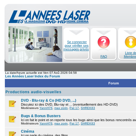
Se connecter
pour vérifier ses
messages privés
Liste d
FAQ
Membre
La date/heure actuelle est Ven 07 Aoû 2026 04:58
Les Années Laser Index du Forum
Forum
Productions audio-visuelles
DVD - Blu-ray & Co (HD DVD, ...)
Discutez ici des DVD, Blu-ray et ... (eventuellement des HD-DVD)
Modérateurs
YannH76
,
max zorin
,
Pat 17
,
SHREK83
Bugs & Bonus Busters
Ici on fait le point et on reporte tous les bugs ainsi que les bonus rencontrés 
Modérateurs
YannH76
,
max zorin
,
Pat 17
,
SHREK83
Cinéma
Ici on parle du cinéma, des films.