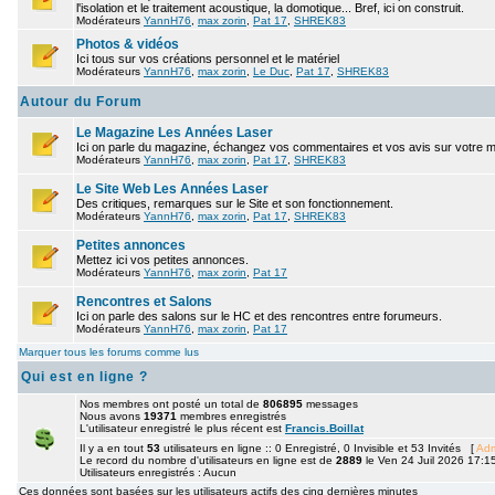
l'isolation et le traitement acoustique, la domotique... Bref, ici on construit.
Modérateurs
YannH76
,
max zorin
,
Pat 17
,
SHREK83
Photos & vidéos
Ici tous sur vos créations personnel et le matériel
Modérateurs
YannH76
,
max zorin
,
Le Duc
,
Pat 17
,
SHREK83
Autour du Forum
Le Magazine Les Années Laser
Ici on parle du magazine, échangez vos commentaires et vos avis sur votre 
Modérateurs
YannH76
,
max zorin
,
Pat 17
,
SHREK83
Le Site Web Les Années Laser
Des critiques, remarques sur le Site et son fonctionnement.
Modérateurs
YannH76
,
max zorin
,
Pat 17
,
SHREK83
Petites annonces
Mettez ici vos petites annonces.
Modérateurs
YannH76
,
max zorin
,
Pat 17
Rencontres et Salons
Ici on parle des salons sur le HC et des rencontres entre forumeurs.
Modérateurs
YannH76
,
max zorin
,
Pat 17
Marquer tous les forums comme lus
Qui est en ligne ?
Nos membres ont posté un total de
806895
messages
Nous avons
19371
membres enregistrés
L'utilisateur enregistré le plus récent est
Francis.Boillat
Il y a en tout
53
utilisateurs en ligne :: 0 Enregistré, 0 Invisible et 53 Invités [
Adm
Le record du nombre d'utilisateurs en ligne est de
2889
le Ven 24 Juil 2026 17:1
Utilisateurs enregistrés : Aucun
Ces données sont basées sur les utilisateurs actifs des cinq dernières minutes