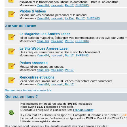
l'isolation et le traitement acoustique, la domotique... Bref, ici on construit.
Modérateurs
YannH76
,
max zorin
,
Pat 17
,
SHREK83
Photos & vidéos
Ici tous sur vos créations personnel et le matériel
Modérateurs
YannH76
,
max zorin
,
Le Duc
,
Pat 17
,
SHREK83
Autour du Forum
Le Magazine Les Années Laser
Ici on parle du magazine, échangez vos commentaires et vos avis sur votre 
Modérateurs
YannH76
,
max zorin
,
Pat 17
,
SHREK83
Le Site Web Les Années Laser
Des critiques, remarques sur le Site et son fonctionnement.
Modérateurs
YannH76
,
max zorin
,
Pat 17
,
SHREK83
Petites annonces
Mettez ici vos petites annonces.
Modérateurs
YannH76
,
max zorin
,
Pat 17
Rencontres et Salons
Ici on parle des salons sur le HC et des rencontres entre forumeurs.
Modérateurs
YannH76
,
max zorin
,
Pat 17
Marquer tous les forums comme lus
Qui est en ligne ?
Nos membres ont posté un total de
806887
messages
Nous avons
19371
membres enregistrés
L'utilisateur enregistré le plus récent est
Francis.Boillat
Il y a en tout
87
utilisateurs en ligne :: 0 Enregistré, 0 Invisible et 87 Invités [
Adm
Le record du nombre d'utilisateurs en ligne est de
2889
le Ven 24 Juil 2026 17:1
Utilisateurs enregistrés : Aucun
Ces données sont basées sur les utilisateurs actifs des cinq dernières minutes