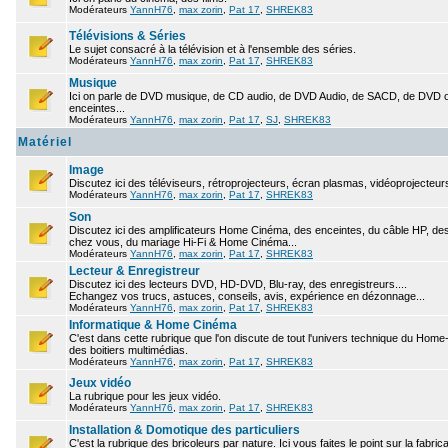
Modérateurs
YannH76
,
max zorin
,
Pat 17
,
SHREK83
Télévisions & Séries
Le sujet consacré à la télévision et à l'ensemble des séries.
Modérateurs
YannH76
,
max zorin
,
Pat 17
,
SHREK83
Musique
Ici on parle de DVD musique, de CD audio, de DVD Audio, de SACD, de DVD ou
enceintes...
Modérateurs
YannH76
,
max zorin
,
Pat 17
,
SJ
,
SHREK83
Matériel
Image
Discutez ici des téléviseurs, rétroprojecteurs, écran plasmas, vidéoprojecteurs
Modérateurs
YannH76
,
max zorin
,
Pat 17
,
SHREK83
Son
Discutez ici des amplificateurs Home Cinéma, des enceintes, du câble HP, des 
chez vous, du mariage Hi-Fi & Home Cinéma...
Modérateurs
YannH76
,
max zorin
,
Pat 17
,
SHREK83
Lecteur & Enregistreur
Discutez ici des lecteurs DVD, HD-DVD, Blu-ray, des enregistreurs....
Echangez vos trucs, astuces, conseils, avis, expérience en dézonnage...
Modérateurs
YannH76
,
max zorin
,
Pat 17
,
SHREK83
Informatique & Home Cinéma
C'est dans cette rubrique que l'on discute de tout l'univers technique du Hom
des boitiers multimédias.
Modérateurs
YannH76
,
max zorin
,
Pat 17
,
SHREK83
Jeux vidéo
La rubrique pour les jeux vidéo.
Modérateurs
YannH76
,
max zorin
,
Pat 17
,
SHREK83
Installation & Domotique des particuliers
C'est la rubrique des bricoleurs par nature. Ici vous faites le point sur la fabr