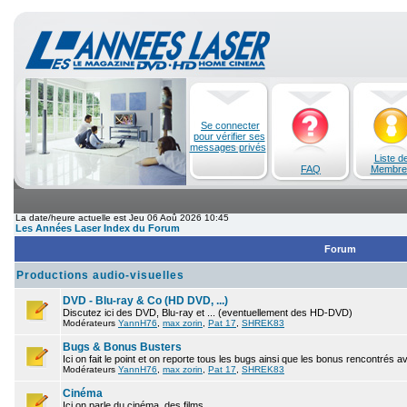
Se connecter
pour vérifier ses
messages privés
Liste d
FAQ
Membre
La date/heure actuelle est Jeu 06 Aoû 2026 10:45
Les Années Laser Index du Forum
Forum
Productions audio-visuelles
DVD - Blu-ray & Co (HD DVD, ...)
Discutez ici des DVD, Blu-ray et ... (eventuellement des HD-DVD)
Modérateurs
YannH76
,
max zorin
,
Pat 17
,
SHREK83
Bugs & Bonus Busters
Ici on fait le point et on reporte tous les bugs ainsi que les bonus rencontrés 
Modérateurs
YannH76
,
max zorin
,
Pat 17
,
SHREK83
Cinéma
Ici on parle du cinéma, des films.