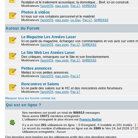
l'isolation et le traitement acoustique, la domotique... Bref, ici on construit.
Modérateurs
YannH76
,
max zorin
,
Pat 17
,
SHREK83
Photos & vidéos
Ici tous sur vos créations personnel et le matériel
Modérateurs
YannH76
,
max zorin
,
Le Duc
,
Pat 17
,
SHREK83
Autour du Forum
Le Magazine Les Années Laser
Ici on parle du magazine, échangez vos commentaires et vos avis sur votre 
Modérateurs
YannH76
,
max zorin
,
Pat 17
,
SHREK83
Le Site Web Les Années Laser
Des critiques, remarques sur le Site et son fonctionnement.
Modérateurs
YannH76
,
max zorin
,
Pat 17
,
SHREK83
Petites annonces
Mettez ici vos petites annonces.
Modérateurs
YannH76
,
max zorin
,
Pat 17
Rencontres et Salons
Ici on parle des salons sur le HC et des rencontres entre forumeurs.
Modérateurs
YannH76
,
max zorin
,
Pat 17
Marquer tous les forums comme lus
Qui est en ligne ?
Nos membres ont posté un total de
806913
messages
Nous avons
19371
membres enregistrés
L'utilisateur enregistré le plus récent est
Francis.Boillat
Il y a en tout
201
utilisateurs en ligne :: 0 Enregistré, 0 Invisible et 201 Invités [
A
Le record du nombre d'utilisateurs en ligne est de
2889
le Ven 24 Juil 2026 17:1
Utilisateurs enregistrés : Aucun
Ces données sont basées sur les utilisateurs actifs des cinq dernières minutes