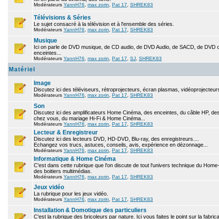
Modérateurs
YannH76
,
max zorin
,
Pat 17
,
SHREK83
Télévisions & Séries
Le sujet consacré à la télévision et à l'ensemble des séries.
Modérateurs
YannH76
,
max zorin
,
Pat 17
,
SHREK83
Musique
Ici on parle de DVD musique, de CD audio, de DVD Audio, de SACD, de DVD ou
enceintes...
Modérateurs
YannH76
,
max zorin
,
Pat 17
,
SJ
,
SHREK83
Matériel
Image
Discutez ici des téléviseurs, rétroprojecteurs, écran plasmas, vidéoprojecteurs
Modérateurs
YannH76
,
max zorin
,
Pat 17
,
SHREK83
Son
Discutez ici des amplificateurs Home Cinéma, des enceintes, du câble HP, des 
chez vous, du mariage Hi-Fi & Home Cinéma...
Modérateurs
YannH76
,
max zorin
,
Pat 17
,
SHREK83
Lecteur & Enregistreur
Discutez ici des lecteurs DVD, HD-DVD, Blu-ray, des enregistreurs....
Echangez vos trucs, astuces, conseils, avis, expérience en dézonnage...
Modérateurs
YannH76
,
max zorin
,
Pat 17
,
SHREK83
Informatique & Home Cinéma
C'est dans cette rubrique que l'on discute de tout l'univers technique du Hom
des boitiers multimédias.
Modérateurs
YannH76
,
max zorin
,
Pat 17
,
SHREK83
Jeux vidéo
La rubrique pour les jeux vidéo.
Modérateurs
YannH76
,
max zorin
,
Pat 17
,
SHREK83
Installation & Domotique des particuliers
C'est la rubrique des bricoleurs par nature. Ici vous faites le point sur la fabr