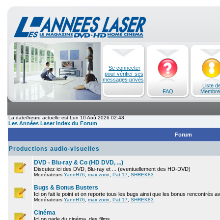
Se connecter
pour vérifier ses
messages privés
Liste d
FAQ
Membre
La date/heure actuelle est Lun 10 Aoû 2026 02:48
Les Années Laser Index du Forum
Forum
Productions audio-visuelles
DVD - Blu-ray & Co (HD DVD, ...)
Discutez ici des DVD, Blu-ray et ... (eventuellement des HD-DVD)
Modérateurs
YannH76
,
max zorin
,
Pat 17
,
SHREK83
Bugs & Bonus Busters
Ici on fait le point et on reporte tous les bugs ainsi que les bonus rencontrés 
Modérateurs
YannH76
,
max zorin
,
Pat 17
,
SHREK83
Cinéma
Ici on parle du cinéma, des films.