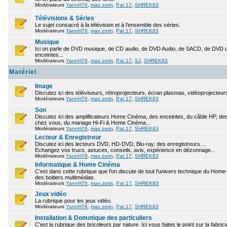
Modérateurs
YannH76
,
max zorin
,
Pat 17
,
SHREK83
Télévisions & Séries
Le sujet consacré à la télévision et à l'ensemble des séries.
Modérateurs
YannH76
,
max zorin
,
Pat 17
,
SHREK83
Musique
Ici on parle de DVD musique, de CD audio, de DVD Audio, de SACD, de DVD ou
enceintes...
Modérateurs
YannH76
,
max zorin
,
Pat 17
,
SJ
,
SHREK83
Matériel
Image
Discutez ici des téléviseurs, rétroprojecteurs, écran plasmas, vidéoprojecteurs
Modérateurs
YannH76
,
max zorin
,
Pat 17
,
SHREK83
Son
Discutez ici des amplificateurs Home Cinéma, des enceintes, du câble HP, des 
chez vous, du mariage Hi-Fi & Home Cinéma...
Modérateurs
YannH76
,
max zorin
,
Pat 17
,
SHREK83
Lecteur & Enregistreur
Discutez ici des lecteurs DVD, HD-DVD, Blu-ray, des enregistreurs....
Echangez vos trucs, astuces, conseils, avis, expérience en dézonnage...
Modérateurs
YannH76
,
max zorin
,
Pat 17
,
SHREK83
Informatique & Home Cinéma
C'est dans cette rubrique que l'on discute de tout l'univers technique du Hom
des boitiers multimédias.
Modérateurs
YannH76
,
max zorin
,
Pat 17
,
SHREK83
Jeux vidéo
La rubrique pour les jeux vidéo.
Modérateurs
YannH76
,
max zorin
,
Pat 17
,
SHREK83
Installation & Domotique des particuliers
C'est la rubrique des bricoleurs par nature. Ici vous faites le point sur la fabr