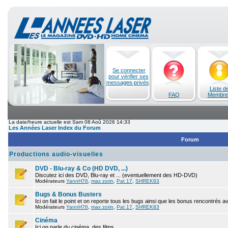
Se connecter
pour vérifier ses
messages privés
Liste d
FAQ
Membre
La date/heure actuelle est Sam 08 Aoû 2026 14:33
Les Années Laser Index du Forum
Forum
Productions audio-visuelles
DVD - Blu-ray & Co (HD DVD, ...)
Discutez ici des DVD, Blu-ray et ... (eventuellement des HD-DVD)
Modérateurs
YannH76
,
max zorin
,
Pat 17
,
SHREK83
Bugs & Bonus Busters
Ici on fait le point et on reporte tous les bugs ainsi que les bonus rencontrés 
Modérateurs
YannH76
,
max zorin
,
Pat 17
,
SHREK83
Cinéma
Ici on parle du cinéma, des films.