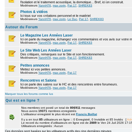
l'isolation et le traitement acoustique, la domotique... Bref, ici on construit.
Modérateurs
YannH76
,
max zorin
,
Pat 17
,
SHREK83
Photos & vidéos
Ici tous sur vos créations personnel et le matériel
Modérateurs
YannH76
,
max zorin
,
Le Duc
,
Pat 17
,
SHREK83
Autour du Forum
Le Magazine Les Années Laser
Ici on parle du magazine, échangez vos commentaires et vos avis sur votre 
Modérateurs
YannH76
,
max zorin
,
Pat 17
,
SHREK83
Le Site Web Les Années Laser
Des critiques, remarques sur le Site et son fonctionnement.
Modérateurs
YannH76
,
max zorin
,
Pat 17
,
SHREK83
Petites annonces
Mettez ici vos petites annonces.
Modérateurs
YannH76
,
max zorin
,
Pat 17
Rencontres et Salons
Ici on parle des salons sur le HC et des rencontres entre forumeurs.
Modérateurs
YannH76
,
max zorin
,
Pat 17
Marquer tous les forums comme lus
Qui est en ligne ?
Nos membres ont posté un total de
806911
messages
Nous avons
19371
membres enregistrés
L'utilisateur enregistré le plus récent est
Francis.Boillat
Il y a en tout
85
utilisateurs en ligne :: 0 Enregistré, 0 Invisible et 85 Invités [
Adm
Le record du nombre d'utilisateurs en ligne est de
2889
le Ven 24 Juil 2026 17:1
Utilisateurs enregistrés : Aucun
Ces données sont basées sur les utilisateurs actifs des cinq dernières minutes