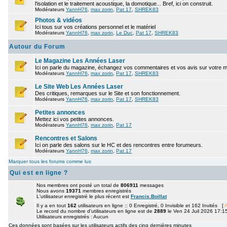
l'isolation et le traitement acoustique, la domotique... Bref, ici on construit.
Modérateurs
YannH76
,
max zorin
,
Pat 17
,
SHREK83
Photos & vidéos
Ici tous sur vos créations personnel et le matériel
Modérateurs
YannH76
,
max zorin
,
Le Duc
,
Pat 17
,
SHREK83
Autour du Forum
Le Magazine Les Années Laser
Ici on parle du magazine, échangez vos commentaires et vos avis sur votre 
Modérateurs
YannH76
,
max zorin
,
Pat 17
,
SHREK83
Le Site Web Les Années Laser
Des critiques, remarques sur le Site et son fonctionnement.
Modérateurs
YannH76
,
max zorin
,
Pat 17
,
SHREK83
Petites annonces
Mettez ici vos petites annonces.
Modérateurs
YannH76
,
max zorin
,
Pat 17
Rencontres et Salons
Ici on parle des salons sur le HC et des rencontres entre forumeurs.
Modérateurs
YannH76
,
max zorin
,
Pat 17
Marquer tous les forums comme lus
Qui est en ligne ?
Nos membres ont posté un total de
806911
messages
Nous avons
19371
membres enregistrés
L'utilisateur enregistré le plus récent est
Francis.Boillat
Il y a en tout
162
utilisateurs en ligne :: 0 Enregistré, 0 Invisible et 162 Invités [
A
Le record du nombre d'utilisateurs en ligne est de
2889
le Ven 24 Juil 2026 17:1
Utilisateurs enregistrés : Aucun
Ces données sont basées sur les utilisateurs actifs des cinq dernières minutes