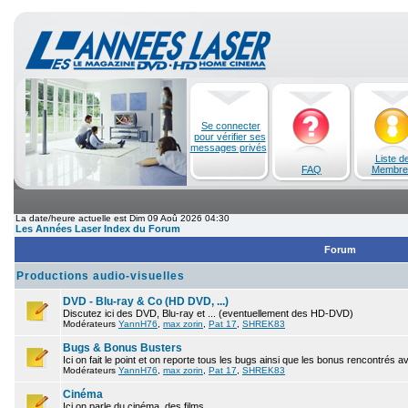
Se connecter
pour vérifier ses
messages privés
Liste d
FAQ
Membre
La date/heure actuelle est Dim 09 Aoû 2026 04:30
Les Années Laser Index du Forum
Forum
Productions audio-visuelles
DVD - Blu-ray & Co (HD DVD, ...)
Discutez ici des DVD, Blu-ray et ... (eventuellement des HD-DVD)
Modérateurs
YannH76
,
max zorin
,
Pat 17
,
SHREK83
Bugs & Bonus Busters
Ici on fait le point et on reporte tous les bugs ainsi que les bonus rencontrés 
Modérateurs
YannH76
,
max zorin
,
Pat 17
,
SHREK83
Cinéma
Ici on parle du cinéma, des films.