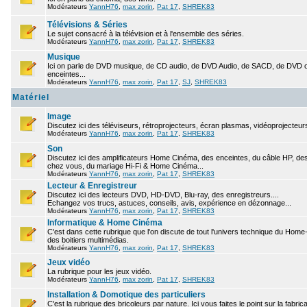
Modérateurs
YannH76
,
max zorin
,
Pat 17
,
SHREK83
Télévisions & Séries
Le sujet consacré à la télévision et à l'ensemble des séries.
Modérateurs
YannH76
,
max zorin
,
Pat 17
,
SHREK83
Musique
Ici on parle de DVD musique, de CD audio, de DVD Audio, de SACD, de DVD ou
enceintes...
Modérateurs
YannH76
,
max zorin
,
Pat 17
,
SJ
,
SHREK83
Matériel
Image
Discutez ici des téléviseurs, rétroprojecteurs, écran plasmas, vidéoprojecteurs
Modérateurs
YannH76
,
max zorin
,
Pat 17
,
SHREK83
Son
Discutez ici des amplificateurs Home Cinéma, des enceintes, du câble HP, des 
chez vous, du mariage Hi-Fi & Home Cinéma...
Modérateurs
YannH76
,
max zorin
,
Pat 17
,
SHREK83
Lecteur & Enregistreur
Discutez ici des lecteurs DVD, HD-DVD, Blu-ray, des enregistreurs....
Echangez vos trucs, astuces, conseils, avis, expérience en dézonnage...
Modérateurs
YannH76
,
max zorin
,
Pat 17
,
SHREK83
Informatique & Home Cinéma
C'est dans cette rubrique que l'on discute de tout l'univers technique du Hom
des boitiers multimédias.
Modérateurs
YannH76
,
max zorin
,
Pat 17
,
SHREK83
Jeux vidéo
La rubrique pour les jeux vidéo.
Modérateurs
YannH76
,
max zorin
,
Pat 17
,
SHREK83
Installation & Domotique des particuliers
C'est la rubrique des bricoleurs par nature. Ici vous faites le point sur la fabr